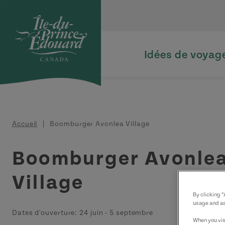
Aller au contenu principal
Idées de voyag
Fil d'Ariane
Accueil
Boomburger Avonlea Village
Boomburger Avonle
Village
By clicking 
usage and as
Dates d'ouverture:
24 juin
-
5 septembre
When you visi