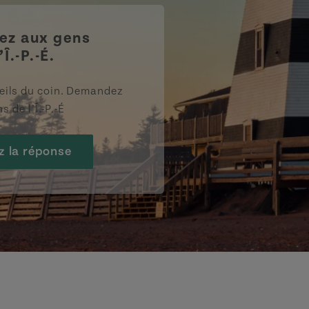
z aux gens
’Î.-P.-É.
eils du coin. Demandez
s de l’Î.-P.-É
z la réponse