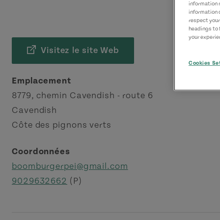
information 
information 
respect your
headings to 
your experien
Visitez le site Web
Cookies Se
Emplacement
8779, chemin Cavendish - route 6
Cavendish
Côte des pignons verts
Coordonnées
boomburgerpei@gmail.com
9029632662
(P)