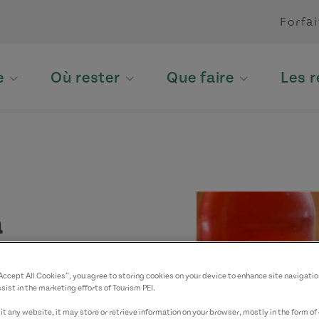
Forfai
e
Où rester
Que faire
Les 
a
“Accept All Cookies”, you agree to storing cookies on your device to enhance site navigatio
sist in the marketing efforts of Tourism PEI.
t any website, it may store or retrieve information on your browser, mostly in the form of 