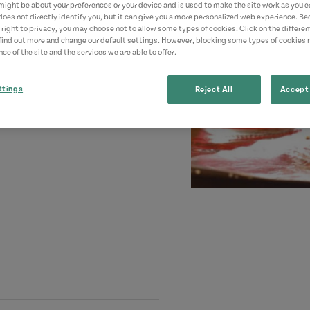
might be about your preferences or your device and is used to make the site work as you ex
does not directly identify you, but it can give you a more personalized web experience. B
 right to privacy, you may choose not to allow some types of cookies. Click on the differe
find out more and change our default settings. However, blocking some types of cookies
ce of the site and the services we are able to offer.
ttings
Reject All
Accept 