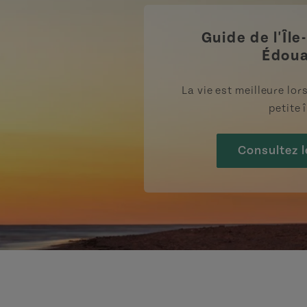
Guide de l'Île
Édou
La vie est meilleure lo
petite î
Consultez l