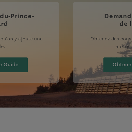
-du-Prince-
Demande
ard
de l
rsqu'on y ajoute une
Obtenez des cons
le.
aux gen
e Guide
Obtene