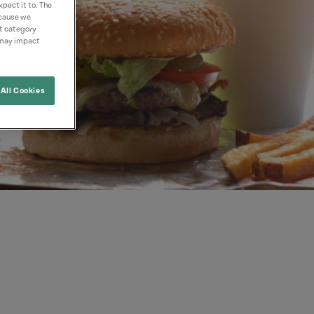
pect it to. The
ecause we
nt category
 may impact
All Cookies