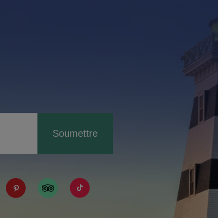
Soumettre
IPE/?fref=ts
tourismpei/
n.com/company/tourismpei
spotify.com/user/tourismpei
://www.youtube.com/user/tourismpei
https://www.pinterest.ca/tourismpei/_created/
https://www.tripadvisor.ca/Tourism-g155
https://www.tiktok.com/tag/touri