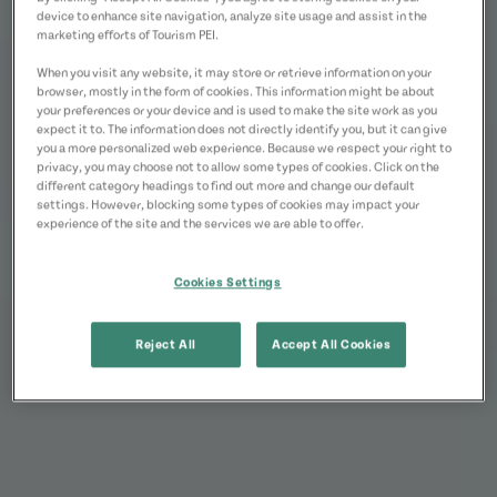
device to enhance site navigation, analyze site usage and assist in the
marketing efforts of Tourism PEI.
When you visit any website, it may store or retrieve information on your
browser, mostly in the form of cookies. This information might be about
your preferences or your device and is used to make the site work as you
expect it to. The information does not directly identify you, but it can give
you a more personalized web experience. Because we respect your right to
privacy, you may choose not to allow some types of cookies. Click on the
different category headings to find out more and change our default
settings. However, blocking some types of cookies may impact your
experience of the site and the services we are able to offer.
Cookies Settings
Reject All
Accept All Cookies