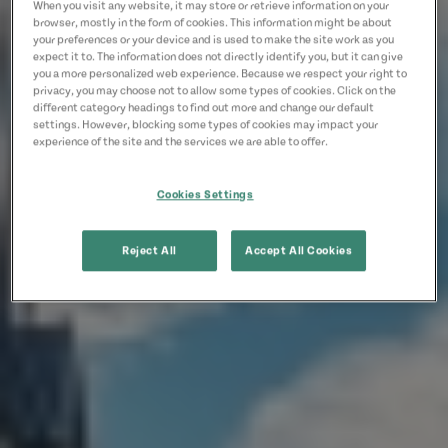
When you visit any website, it may store or retrieve information on your
browser, mostly in the form of cookies. This information might be about
your preferences or your device and is used to make the site work as you
expect it to. The information does not directly identify you, but it can give
you a more personalized web experience. Because we respect your right to
privacy, you may choose not to allow some types of cookies. Click on the
different category headings to find out more and change our default
settings. However, blocking some types of cookies may impact your
experience of the site and the services we are able to offer.
Cookies Settings
Reject All
Accept All Cookies