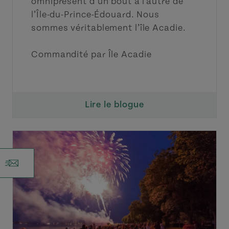
omniprésent d’un bout à l’autre de
l’Île-du-Prince-Édouard. Nous
sommes véritablement l’île Acadie.
Commandité par Île Acadie
Lire le blogue
r