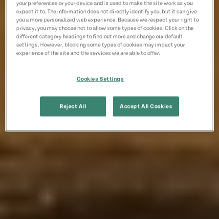
your preferences or your device and is used to make the site work as you
expect it to. The information does not directly identify you, but it can give
you a more personalized web experience. Because we respect your right to
privacy, you may choose not to allow some types of cookies. Click on the
different category headings to find out more and change our default
settings. However, blocking some types of cookies may impact your
experience of the site and the services we are able to offer.
Cookies Settings
Reject All
Accept All Cookies