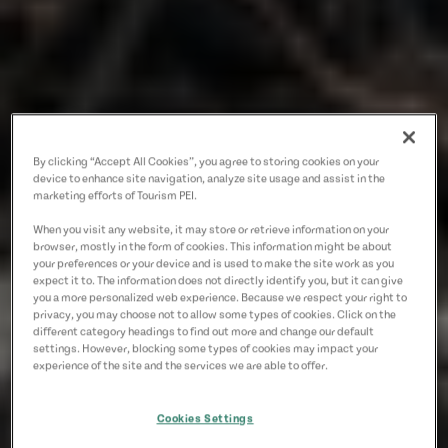
By clicking “Accept All Cookies”, you agree to storing cookies on your
device to enhance site navigation, analyze site usage and assist in the
marketing efforts of Tourism PEI.
When you visit any website, it may store or retrieve information on your
browser, mostly in the form of cookies. This information might be about
your preferences or your device and is used to make the site work as you
expect it to. The information does not directly identify you, but it can give
you a more personalized web experience. Because we respect your right to
privacy, you may choose not to allow some types of cookies. Click on the
different category headings to find out more and change our default
settings. However, blocking some types of cookies may impact your
experience of the site and the services we are able to offer.
Cookies Settings