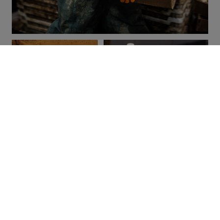
Chef Landon's
chowder / Al Douglas
Santé!