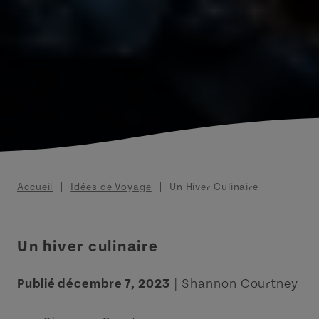
Fil d'Ariane
Accueil
Idées de Voyage
Un Hiver Culinaire
Un hiver culinaire
Publié décembre 7, 2023
| Shannon Courtney