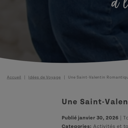
à 
Fil d'Ariane
Accueil
Idées de Voyage
Une Saint-Valentin Romantiqu
Une Saint-Valen
Publié janvier 30, 2026
| T
Categories:
Activités et t