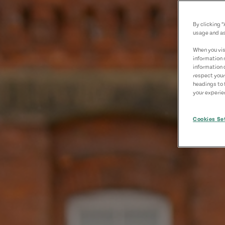
By clicking 
usage and as
When you visi
information 
information 
respect your
headings to 
your experien
Cookies Se