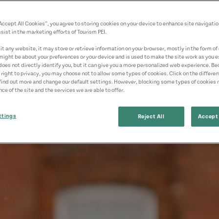
“Accept All Cookies”, you agree to storing cookies on your device to enhance site navigatio
sist in the marketing efforts of Tourism PEI.
t any website, it may store or retrieve information on your browser, mostly in the form of 
might be about your preferences or your device and is used to make the site work as you ex
does not directly identify you, but it can give you a more personalized web experience. B
 right to privacy, you may choose not to allow some types of cookies. Click on the differe
find out more and change our default settings. However, blocking some types of cookies
ce of the site and the services we are able to offer.
ttings
Reject All
Accept 