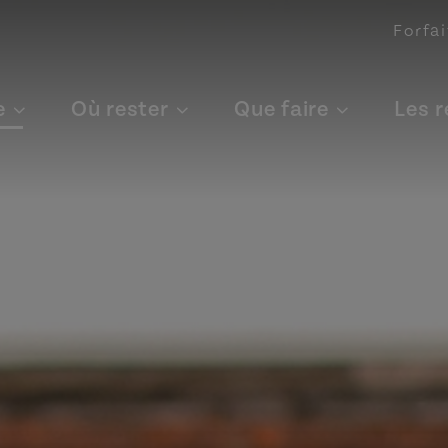
Forfai
e
Où rester
Que faire
Les 