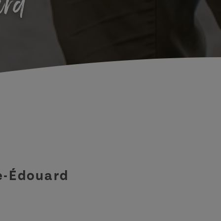
ard
ce-Édouard