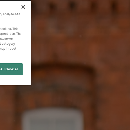
n, analyze site
cookies. This
pect it to. The
ecause we
nt category
 may impact
All Cookies