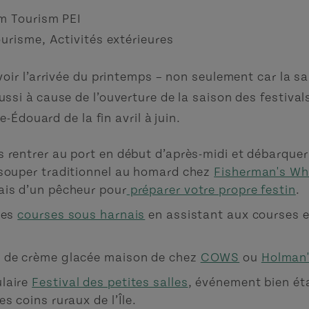
m Tourism PEI
ourisme
,
Activités extérieures
oir l’arrivée du printemps – non seulement car la 
si à cause de l’ouverture de la saison des festivals
e-Édouard de la fin avril à juin.
rentrer au port en début d’après-midi et débarquer 
 souper traditionnel au homard chez
Fisherman's Wh
ais d’un pêcheur pour
préparer votre propre festin
.
des
courses sous harnais
en assistant aux courses e
 de crème glacée maison de chez
COWS
ou
Holman'
laire
Festival des petites salles
, événement bien ét
s coins ruraux de l’Île.