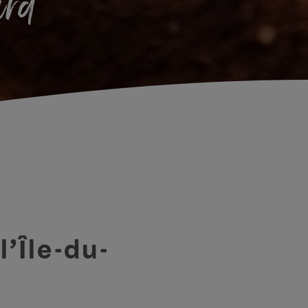
ard
’Île-du-