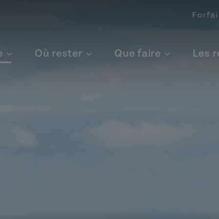
Forfai
e
Où rester
Que faire
Les 