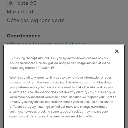
19, route 25
Marshfield
Côte des pignons verts
Coordonnées
info@jewellscountrymarket.com
9026291900
(P)
By clicking “Accept All Cookies”, you agree to storing cookies on your
device to enhance site navigation, analyze site usage and assist in the
marketing efforts of Tourism PEI.
When you visit any website, it may store or retrieve information on your
browser, mostly in the form of cookies. This information might be about
your preferences or your device and is used to make the site work as you
expect it to. The information does not directly identify you, but it can give
you a more personalized web experience. Because we respect your right to
privacy, you may choose not to allow some types of cookies. Click on the
different category headings to find out more and change our default
settings. However, blocking some types of cookies may impact your
experience of the site and the services we are able to offer.