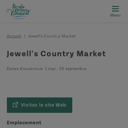
Aller au contenu principal
Fil d'Ariane
Accueil
Jewell's Country Market
Jewell's Country Market
Dates d'ouverture:
1 mai
-
30 septembre
Visitez le site Web
Emplacement