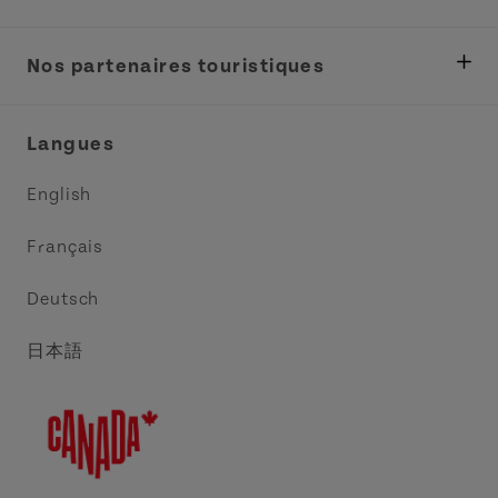
Ministère des Pêches, Développement rural et
Tourisme
Nos partenaires touristiques
Réunions et congrès
Association Acadie IPE
Langues
Commerce et vente
Circuit côtier des pointes de l’Est
English
Médias
Circuit côtier North Cape
Français
Contactez-nous
Central Coast Tourism Partnership
Deutsch
Découvrez Charlottetown
日本語
Explorer Summerside
Indigeneous IPE
Meet PEI