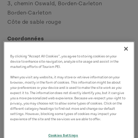
3, chemin Oswald, Borden-Carleton
Borden-Carleton
Côte de sable rouge
Coordonnées
redsandsreiki@gmail.com
9024392482
(P)
By clicking “Accept All Cookies”, you agree to storing cookies on your
device to enhance site navigation, analyze site usage and assist in the
marketing efforts of Tourism PEI.
When you visit any website, it may store or retrieve information on your
browser, mostly in the form of cookies. This information might be about
your preferences or your device and is used to make the site work as you
expect it to. The information does not directly identify you, but it can give
you a more personalized web experience. Because we respect your right to
privacy, you may choose not to allow some types of cookies. Click on the
different category headings to find out more and change our default
settings. However, blocking some types of cookies may impact your
experience of the site and the services we are able to offer.
Cookies Settings