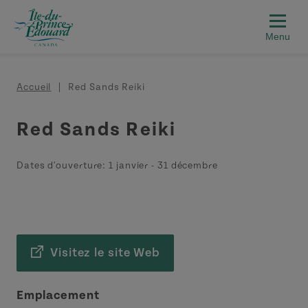
Aller au contenu principal
Fil d'Ariane
Accueil
Red Sands Reiki
Red Sands Reiki
Dates d'ouverture:
1 janvier
-
31 décembre
Visitez le site Web
Emplacement