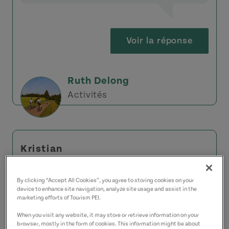
Voir la réponse
Ruth Delong
Activités
Kristian
Demandez:
Est-il possible de
By clicking “Accept All Cookies”, you agree to storing cookies on your
device to enhance site navigation, analyze site usage and assist in the
pratiquer le velo de montagne
marketing efforts of Tourism PEI.
(singletrack) chez vous?
When you visit any website, it may store or retrieve information on your
browser, mostly in the form of cookies. This information might be about