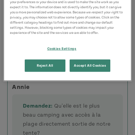
your preferences or your device and is used to make the site work as you
expect it to. The information does not directly identify you, but it can give
you a more personalized web experience. Because we respect your right to
privacy, you may choose not to allow some types of cookies. Click on the
Voir la réponse
different category headings to find out more and change our default
settings. However, blocking some types of cookies may impact your
experience of the site and the services we are able to offer.
Ruth Delong
Cookies Settings
Activités
Reject All
Accept All Cookies
Annie
Demandez:
Qu'elle est le plus
beau camping avec accès à la
plage directement sortie de notre
tente?