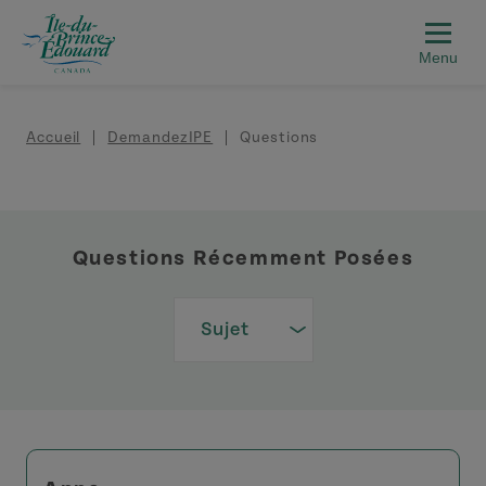
Aller au contenu principal
Fil d'Ariane
Accueil
DemandezIPE
Questions
Questions Récemment Posées