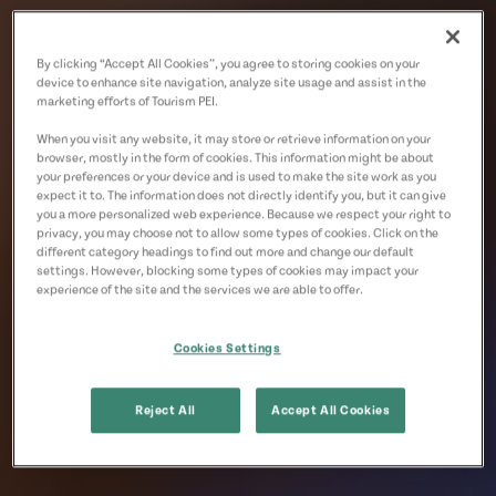
By clicking “Accept All Cookies”, you agree to storing cookies on your
device to enhance site navigation, analyze site usage and assist in the
marketing efforts of Tourism PEI.
When you visit any website, it may store or retrieve information on your
browser, mostly in the form of cookies. This information might be about
your preferences or your device and is used to make the site work as you
expect it to. The information does not directly identify you, but it can give
you a more personalized web experience. Because we respect your right to
privacy, you may choose not to allow some types of cookies. Click on the
different category headings to find out more and change our default
settings. However, blocking some types of cookies may impact your
experience of the site and the services we are able to offer.
Cookies Settings
Reject All
Accept All Cookies