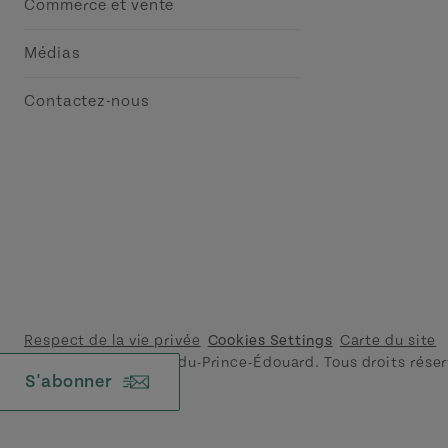
Commerce et vente
Médias
Contactez-nous
Respect de la vie privée
Cookies Settings
Carte du site
© 2026 Tourisme Île-du-Prince-Édouard. Tous droits réser
S'abonner