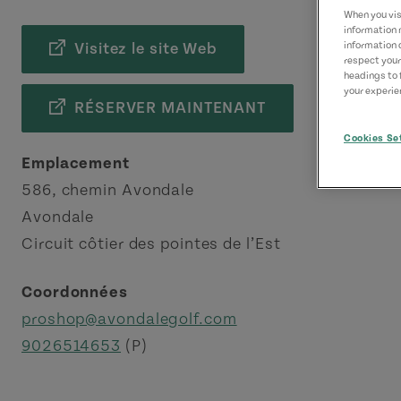
When you visi
information 
information 
Visitez le site Web
respect your
headings to 
your experien
RÉSERVER MAINTENANT
Cookies Se
Emplacement
586, chemin Avondale
Avondale
Circuit côtier des pointes de l’Est
Coordonnées
proshop@avondalegolf.com
9026514653
(P)