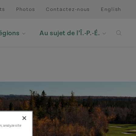
ts
Photos
Contactez-nous
English
régions
Au sujet de l’Î.-P.-É.
Open 
n, analyze site