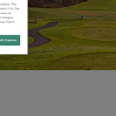
cookies. This
pect it to. The
ecause we
nt category
 may impact
All Cookies