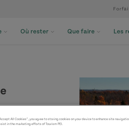
Forfai
e
Où rester
Que faire
Les 
se
“Accept All Cookies”, you agree to storing cookies on your device to enhance site navigatio
sist in the marketing efforts of Tourism PEI.