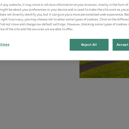
t any website, it may store or retrieve information on your browser, mostly in the form of 
might be about your preferences or your device and is used to make the site work as you ex
does not directly identify you, but it can give you a more personalized web experience. B
 right to privacy, you may choose not to allow some types of cookies. Click on the differe
find out more and change our default settings. However, blocking some types of cookies
ce of the site and the services we are able to offer.
ttings
Reject All
Accept 