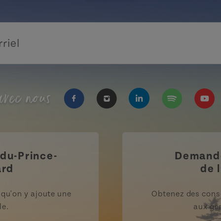
vec nous
https://www.facebook.com/Tourisme
https://www.instagram.com/
https://www.linkedi
https://open.
https
-du-Prince-
Demande
ard
de l
rsqu'on y ajoute une
Obtenez des cons
le.
aux gen