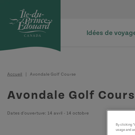
Aller au contenu principal
Idées de voyag
Fil d'Ariane
Accueil
Avondale Golf Course
Avondale Golf Cour
Dates d'ouverture:
14 avril
-
14 octobre
By clicking 
usage and as