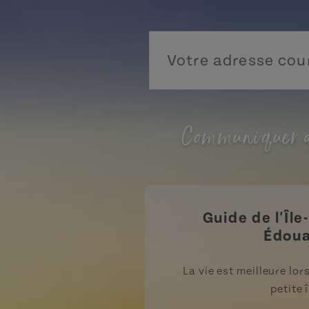
Communiquer a
Guide de l'Île
Édou
La vie est meilleure lo
petite î