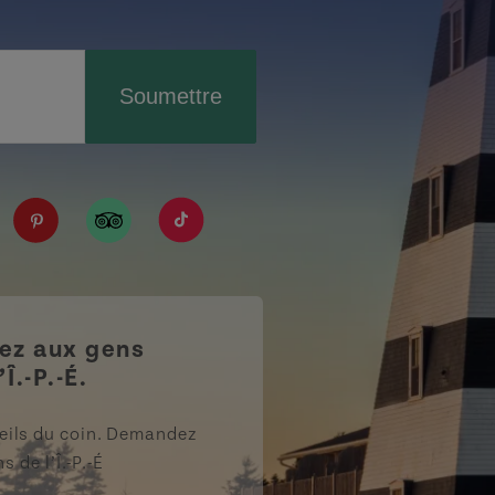
Soumettre
IPE/?fref=ts
tourismpei/
n.com/company/tourismpei
spotify.com/user/tourismpei
://www.youtube.com/user/tourismpei
https://www.pinterest.ca/tourismpei/_created/
https://www.tripadvisor.ca/Tourism-g155
https://www.tiktok.com/tag/touri
z aux gens
’Î.-P.-É.
eils du coin. Demandez
s de l’Î.-P.-É