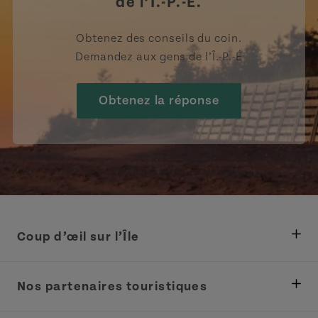
de l’Î.-P.-É.
Obtenez des conseils du coin.
Demandez aux gens de l’Î.-P.-É
Obtenez la réponse
Coup d’œil sur l’Île
Ministère des Pêches, Développement rural et
Tourisme
Nos partenaires touristiques