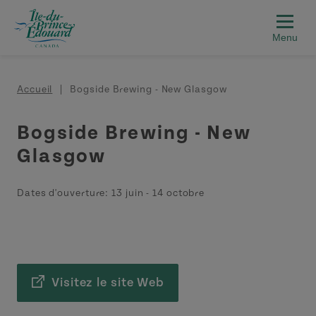
Aller au contenu principal
Fil d'Ariane
Accueil
Bogside Brewing - New Glasgow
Bogside Brewing - New
Glasgow
Dates d'ouverture:
13 juin
-
14 octobre
Visitez le site Web