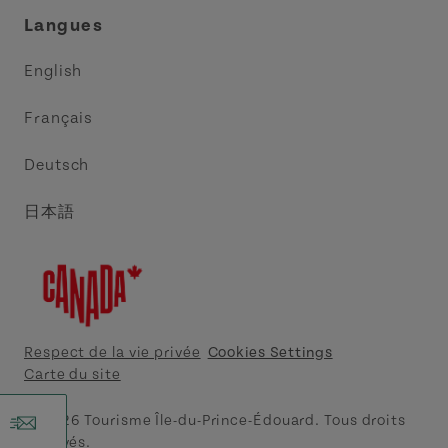
Réunions et congrès
Association Acadie IPE
Langues
Commerce et vente
Circuit côtier des pointes de l’Est
English
Médias
Circuit côtier North Cape
Français
Contactez-nous
Central Coast Tourism Partnership
Deutsch
Découvrez Charlottetown
日本語
Explorer Summerside
Indigeneous IPE
Meet PEI
Respect de la vie privée
Cookies Settings
Carte du site
Tourism Cavendish Beach
r
© 2026 Tourisme Île-du-Prince-Édouard. Tous droits
réservés.