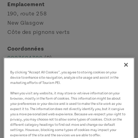
Emplacement
190, route 258
New Glasgow
Côte des pignons verts
Coordonnées
9023604300
(P)
By clicking “Accept All Cookies”, you agree to storing cookies on your
device to enhance site navigation, analyze site usage and assist in the
marketing efforts of Tourism PEI.
When you visit any website, it may store or retrieve information on your
browser, mostly in the form of cookies. This information might be about
your preferences or your device and is used to make the site work as you
expect it to. The information does not directly identify you, but it can give
you a more personalized web experience. Because we respect your right to
privacy, you may choose not to allow some types of cookies. Click on the
different category headings to find out more and change our default
settings. However, blocking some types of cookies may impact your
experience of the site and the services we are able to offer.