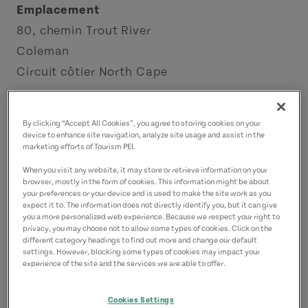
Emplacement
80, chemin Trout River
Coleman
Circuit côtier North Cape
Coordonnées
By clicking “Accept All Cookies”, you agree to storing cookies on your
martin@oystermail.com
device to enhance site navigation, analyze site usage and assist in the
marketing efforts of Tourism PEI.
9028591326
(P)
When you visit any website, it may store or retrieve information on your
browser, mostly in the form of cookies. This information might be about
your preferences or your device and is used to make the site work as you
expect it to. The information does not directly identify you, but it can give
you a more personalized web experience. Because we respect your right to
privacy, you may choose not to allow some types of cookies. Click on the
different category headings to find out more and change our default
settings. However, blocking some types of cookies may impact your
experience of the site and the services we are able to offer.
Cookies Settings