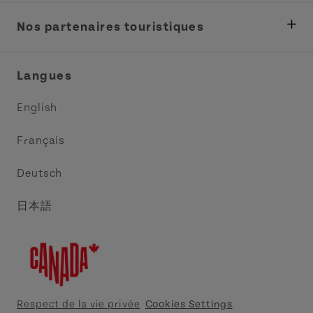
Ministère des Pêches, Développement rural et
Tourisme
Nos partenaires touristiques
Réunions et congrès
Association Acadie IPE
Langues
Commerce et vente
Circuit côtier des pointes de l’Est
English
Médias
Circuit côtier North Cape
Français
Contactez-nous
Central Coast Tourism Partnership
Deutsch
Découvrez Charlottetown
日本語
Explorer Summerside
Indigeneous IPE
Meet PEI
Respect de la vie privée
Cookies Settings