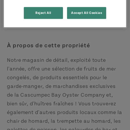
Reject All
Accept All Cookies
À propos de cette propriété
Notre magasin de détail, exploité toute
l'année, offre une sélection de fruits de mer
congelés, de produits essentiels pour le
garde-manger, de marchandises exclusives
de la Cascumpec Bay Oyster Company et,
bien sûr, d'huîtres fraîches ! Vous trouverez
également d'autres produits locaux comme la
chair de homard, la trempette au homard, les
galettes de poisson, les palourdes de bar et