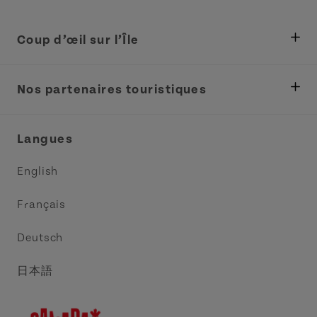
Coup d’œil sur l’Île
Ministère des Pêches, Développement rural et
Tourisme
Nos partenaires touristiques
Réunions et congrès
Association Acadie IPE
Langues
Commerce et vente
Circuit côtier des pointes de l’Est
English
Médias
Circuit côtier North Cape
Français
Contactez-nous
Central Coast Tourism Partnership
Deutsch
Découvrez Charlottetown
日本語
Explorer Summerside