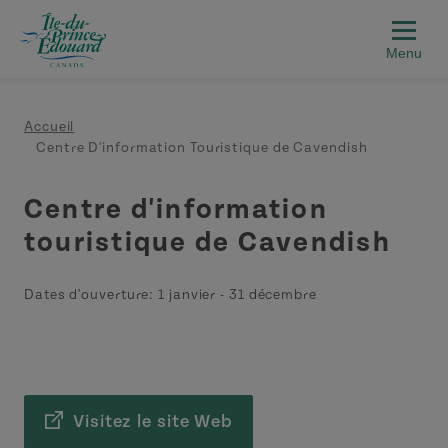
Aller au contenu principal
Fil d'Ariane
Accueil
Centre D'information Touristique de Cavendish
Centre d'information
touristique de Cavendish
Dates d'ouverture:
1 janvier
-
31 décembre
Visitez le site Web