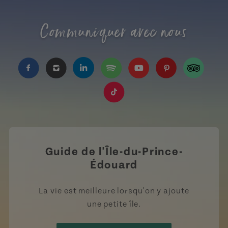
Communiquer avec nous
https://www.facebook.com/TourismeIPE/?fref=
https://www.instagram.com/tourismpei/
https://www.linkedin.com/company
https://open.spotify.com/us
https://www.youtube.
https://www.pin
https://w
https://www.tiktok.com/tag
Guide de l'Île-du-Prince-
Édouard
La vie est meilleure lorsqu'on y ajoute
une petite île.