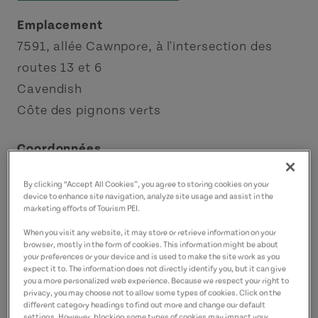
Emplacement
7591, allée Cawnpore, à l'intersection des
routes 13 et 6
Cavendish
Côte des pignons verts
Coordonnées
info@cavendishbeachpei.com
By clicking “Accept All Cookies”, you agree to storing cookies on your
9029637830
(P)
device to enhance site navigation, analyze site usage and assist in the
marketing efforts of Tourism PEI.
When you visit any website, it may store or retrieve information on your
browser, mostly in the form of cookies. This information might be about
your preferences or your device and is used to make the site work as you
expect it to. The information does not directly identify you, but it can give
you a more personalized web experience. Because we respect your right to
privacy, you may choose not to allow some types of cookies. Click on the
different category headings to find out more and change our default
settings. However, blocking some types of cookies may impact your