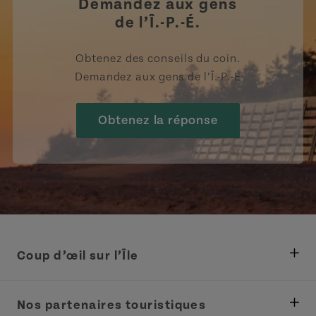
Demandez aux gens
de l’Î.-P.-É.
Obtenez des conseils du coin.
Demandez aux gens de l’Î.-P.-É
Obtenez la réponse
Coup d’œil sur l’Île
Ministère des Pêches, Développement rural et
Tourisme
Nos partenaires touristiques