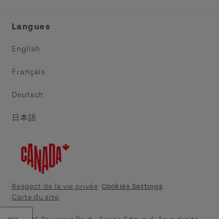
Réunions et congrès
Association Acadie IPE
Langues
Commerce et vente
Circuit côtier des pointes de l’Est
English
Médias
Circuit côtier North Cape
Français
Contactez-nous
Central Coast Tourism Partnership
Deutsch
Découvrez Charlottetown
日本語
Explorer Summerside
Indigeneous IPE
Meet PEI
Respect de la vie privée
Cookies Settings
Carte du site
Tourism Cavendish Beach