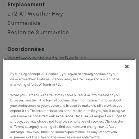
Emplacement
272 All Weather Hwy
Summerside
Région de Summerside
Coordonnées
matt@comptonsfarmfresh.ca
9028882454
(P)
By clicking “Accept All Cookies”, you agree to storing cookies on your
device to enhance site navigation, analyze site usage and assist in the
marketing efforts of Tourism PEI.
When you visit any website, it may store or retrieve information on your
browser, mostly in the form of cookies. This information might be about
your preferences or your device and is used to make the site work as you
expect it to. The information does not directly identify you, but it can give
you a more personalized web experience. Because we respect your right to
privacy, you may choose not to allow some types of cookies. Click on the
different category headings to find out more and change our default
settings. However, blocking some types of cookies may impact your
experience of the site and the services we are able to offer.