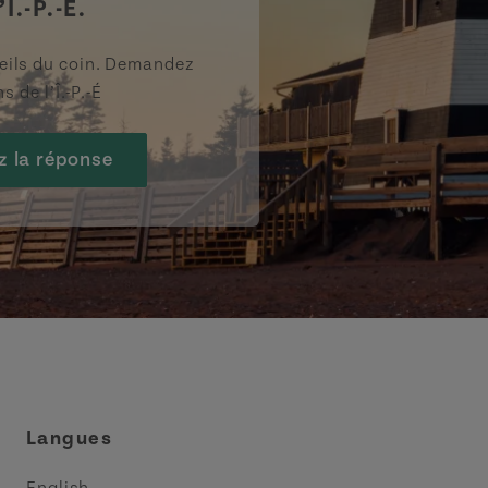
’Î.-P.-É.
eils du coin. Demandez
s de l’Î.-P.-É
z la réponse
Langues