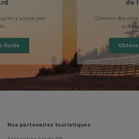
ard
de l
rsqu'on y ajoute une
Obtenez des cons
le.
aux gen
e Guide
Obtene
Nos partenaires touristiques