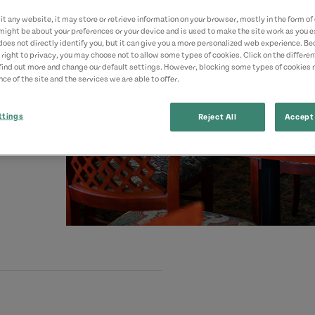
t any website, it may store or retrieve information on your browser, mostly in the form of 
might be about your preferences or your device and is used to make the site work as you ex
does not directly identify you, but it can give you a more personalized web experience. B
 right to privacy, you may choose not to allow some types of cookies. Click on the differe
find out more and change our default settings. However, blocking some types of cookies
ce of the site and the services we are able to offer.
ttings
Reject All
Accept 