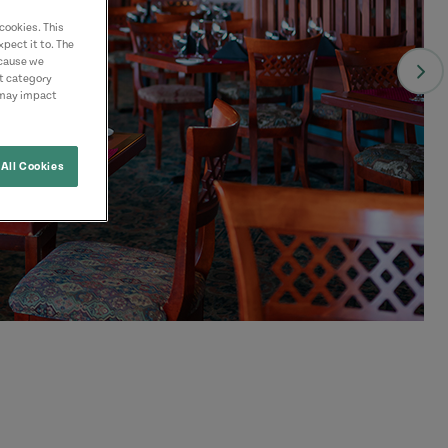
cookies. This
pect it to. The
ecause we
nt category
 may impact
All Cookies