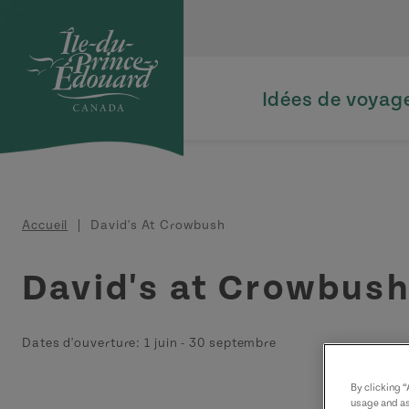
Aller au contenu principal
Idées de voyag
Fil d'Ariane
Accueil
David's At Crowbush
David's at Crowbus
Dates d'ouverture:
1 juin
-
30 septembre
By clicking 
usage and as