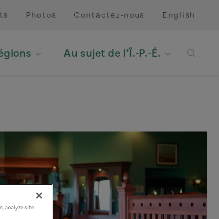
ts
Photos
Contactez-nous
English
régions
Au sujet de l’Î.-P.-É.
Open 
n, analyze site