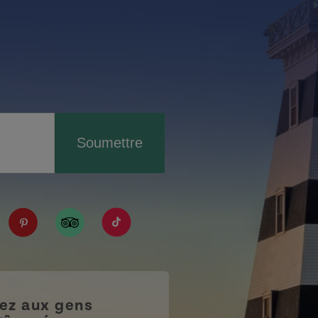
Soumettre
IPE/?fref=ts
tourismpei/
n.com/company/tourismpei
spotify.com/user/tourismpei
://www.youtube.com/user/tourismpei
https://www.pinterest.ca/tourismpei/_created/
https://www.tripadvisor.ca/Tourism-g155
https://www.tiktok.com/tag/touri
z aux gens