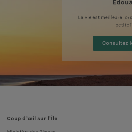
Édou
La vie est meilleure lo
petite î
Consultez l
Coup d’œil sur l’Île