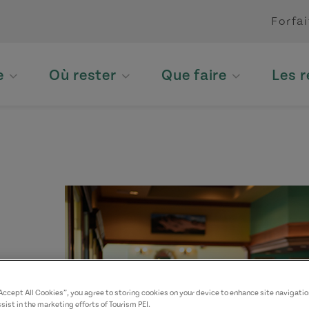
Forfai
e
Où rester
Que faire
Les 
h
“Accept All Cookies”, you agree to storing cookies on your device to enhance site navigatio
sist in the marketing efforts of Tourism PEI.