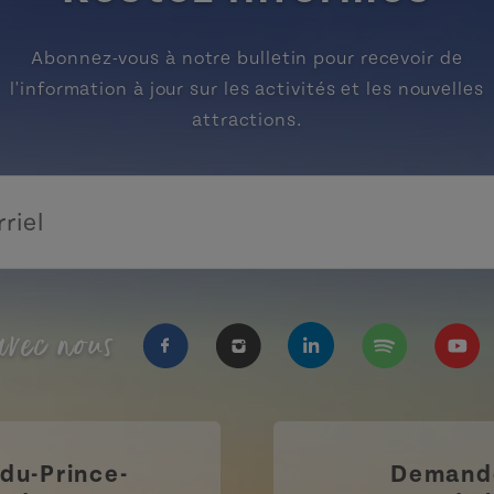
Abonnez-vous à notre bulletin pour recevoir de
l'information à jour sur les activités et les nouvelles
attractions.
vec nous
https://www.facebook.com/Tourisme
https://www.instagram.com/
https://www.linkedi
https://open.
https
-du-Prince-
Demande