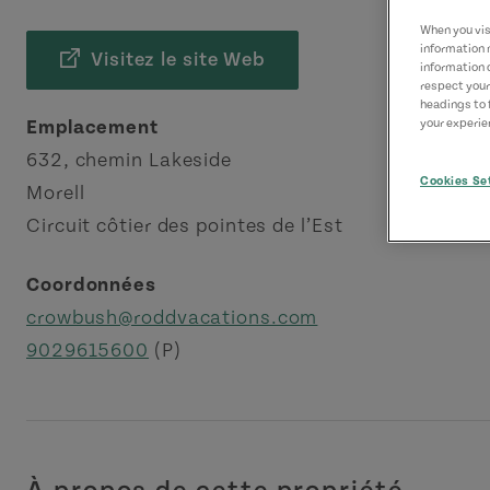
When you visi
information 
Visitez le site Web
information 
respect your
headings to 
Emplacement
your experien
632, chemin Lakeside
Cookies Se
Morell
Circuit côtier des pointes de l’Est
Coordonnées
crowbush@roddvacations.com
9029615600
(P)