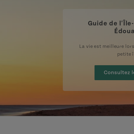
Guide de l'Île
Édou
La vie est meilleure lo
petite î
Consultez l