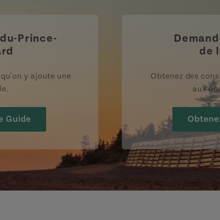
-du-Prince-
Demande
ard
de l
rsqu'on y ajoute une
Obtenez des cons
le.
aux gen
e Guide
Obtene