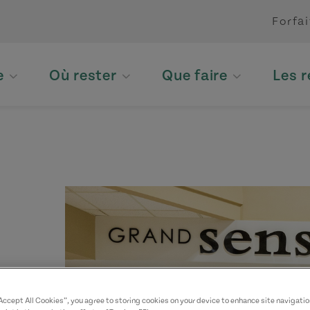
Forfai
e
Où rester
Que faire
Les 
“Accept All Cookies”, you agree to storing cookies on your device to enhance site navigatio