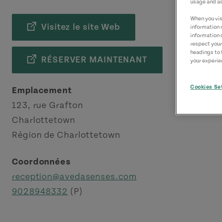
usage and as
When you visi
Visitez le site Web
information 
information 
respect your
headings to 
RÉSERVER MAINTENANT
your experien
Cookies Se
Emplacement
123, rue Grafton
Charlottetown
Région de Charlottetown
Coordonnées
reception@avedasenses.com
9028948332
(P)