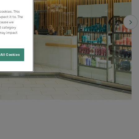
cookies. This
pect it to. The
ecause we
nt category
 may impact
All Cookies