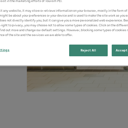
sist in the marketing efforts of Tourism PEI.
t any website, it may store or retrieve information on your browser, mostly in the form of 
might be about your preferences or your device and is used to make the site work as you ex
does not directly identify you, but it can give you a more personalized web experience. B
 right to privacy, you may choose not to allow some types of cookies. Click on the differe
find out more and change our default settings. However, blocking some types of cookies
ce of the site and the services we are able to offer.
ttings
Reject All
Accept 