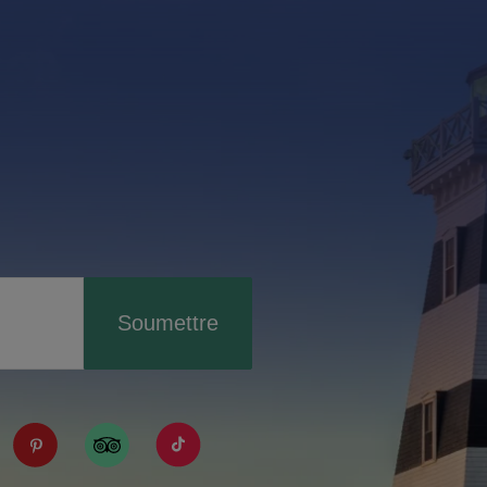
Soumettre
IPE/?fref=ts
tourismpei/
n.com/company/tourismpei
spotify.com/user/tourismpei
://www.youtube.com/user/tourismpei
https://www.pinterest.ca/tourismpei/_created/
https://www.tripadvisor.ca/Tourism-g155
https://www.tiktok.com/tag/touri