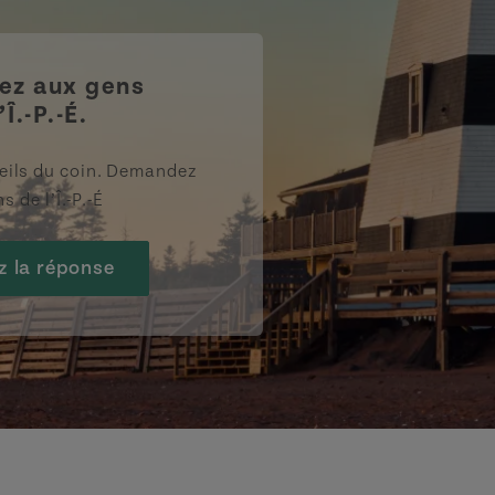
z aux gens
’Î.-P.-É.
eils du coin. Demandez
s de l’Î.-P.-É
z la réponse