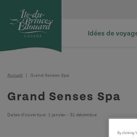
Aller au contenu principal
Idées de voyag
Fil d'Ariane
Accueil
Grand Senses Spa
Grand Senses Spa
Dates d'ouverture:
1 janvier
-
31 décembre
By clicking 