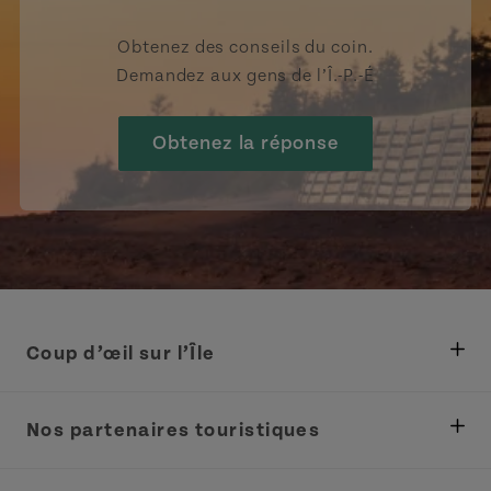
Obtenez des conseils du coin.
Demandez aux gens de l’Î.-P.-É
Obtenez la réponse
Coup d’œil sur l’Île
Ministère des Pêches, Développement rural et
Tourisme
Nos partenaires touristiques
Réunions et congrès
Association Acadie IPE