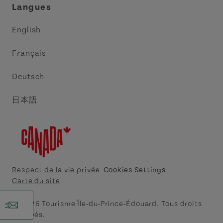
Langues
Commerce et vente
Circuit côtier des pointes de l’Est
English
Médias
Circuit côtier North Cape
Français
Contactez-nous
Central Coast Tourism Partnership
Deutsch
Découvrez Charlottetown
日本語
Explorer Summerside
Indigeneous IPE
Meet PEI
Respect de la vie privée
Cookies Settings
Carte du site
Tourism Cavendish Beach
© 2026 Tourisme Île-du-Prince-Édouard. Tous droits
r
réservés.