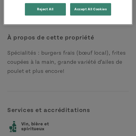
Reject All
Accept All Cookies
À propos de cette propriété
Spécialités : burgers frais (bœuf local), frites
coupées à la main, grande variété d’ailes de
poulet et plus encore!
Services et accréditations
Vin, bière et
spiritueux