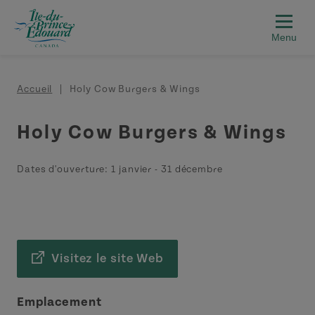
Aller au contenu principal
Fil d'Ariane
Accueil
Holy Cow Burgers & Wings
Holy Cow Burgers & Wings
Dates d'ouverture:
1 janvier
-
31 décembre
Visitez le site Web
Emplacement