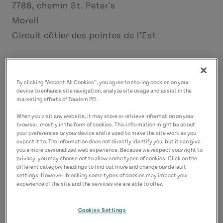
7788, chemin St. Peter's
Morell
Circuit côtier des pointes de l’Est
Coordonnées
acudmore0126@gmail.com
By clicking “Accept All Cookies”, you agree to storing cookies on your
9027393797
(P)
device to enhance site navigation, analyze site usage and assist in the
marketing efforts of Tourism PEI.
When you visit any website, it may store or retrieve information on your
browser, mostly in the form of cookies. This information might be about
your preferences or your device and is used to make the site work as you
expect it to. The information does not directly identify you, but it can give
you a more personalized web experience. Because we respect your right to
privacy, you may choose not to allow some types of cookies. Click on the
different category headings to find out more and change our default
settings. However, blocking some types of cookies may impact your
experience of the site and the services we are able to offer.
Cookies Settings