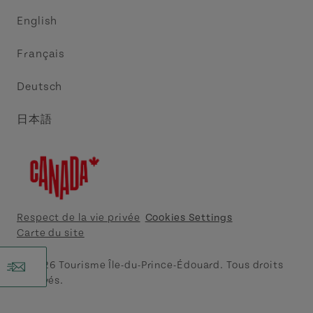
Commerce et vente
Circuit côtier des pointes de l’Est
English
Médias
Circuit côtier North Cape
Français
Contactez-nous
Central Coast Tourism Partnership
Deutsch
Découvrez Charlottetown
日本語
Explorer Summerside
Indigeneous IPE
Meet PEI
Respect de la vie privée
Cookies Settings
Carte du site
Tourism Cavendish Beach
© 2026 Tourisme Île-du-Prince-Édouard. Tous droits
r
réservés.