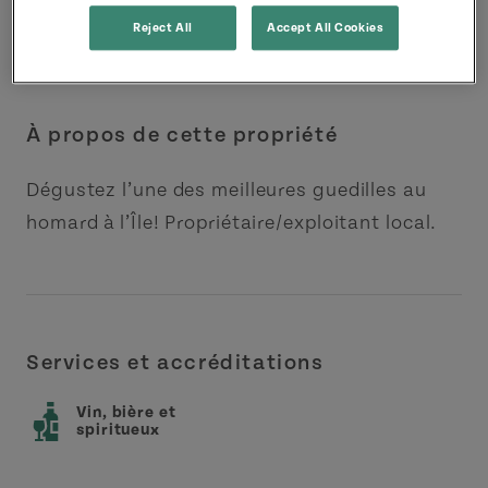
Reject All
Accept All Cookies
À propos de cette propriété
Dégustez l’une des meilleures guedilles au
homard à l’Île! Propriétaire/exploitant local.
Services et accréditations
Vin, bière et
spiritueux