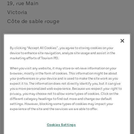
19, rue Main
Victoria
Côte de sable rouge
Coordonnées
lobsterbarnvictoria@gmail.com
By clicking “Accept All Cookies”, you agree to storing cookies on your
device to enhance site navigation, analyze site usage and assist in the
9026582722
(P)
marketing efforts of Tourism PEI.
When you visit any website, it may store or retrieve information on your
browser, mostly in the form of cookies. This information might be about
your preferences or your device and is used to make the site work as you
expect it to. The information does not directly identify you, but it can give
you a more personalized web experience. Because we respect your right to
privacy, you may choose not to allow some types of cookies. Click on the
different category headings to find out more and change our default
settings. However, blocking some types of cookies may impact your
experience of the site and the services we are able to offer.
Cookies Settings