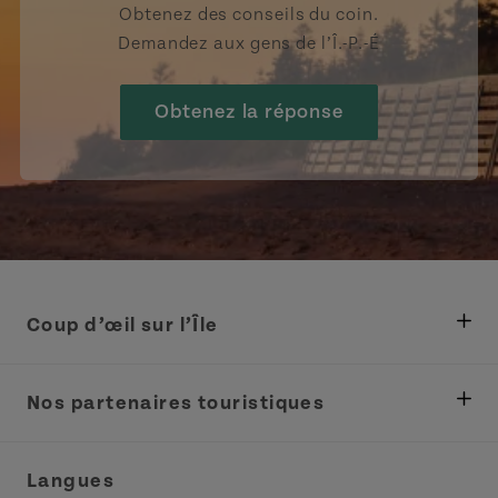
Obtenez des conseils du coin.
Demandez aux gens de l’Î.-P.-É
Obtenez la réponse
Coup d’œil sur l’Île
Ministère des Pêches, Développement rural et
Tourisme
Nos partenaires touristiques
Réunions et congrès
Association Acadie IPE
Langues