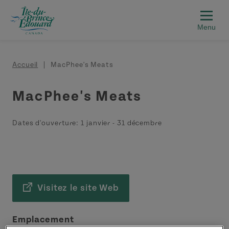
Aller au contenu principal
Fil d'Ariane
Accueil
MacPhee's Meats
MacPhee's Meats
Dates d'ouverture:
1 janvier
-
31 décembre
Visitez le site Web
Emplacement