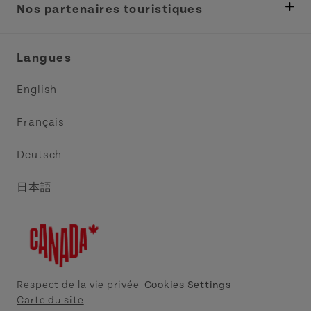
Tourisme
Nos partenaires touristiques
Réunions et congrès
Association Acadie IPE
Langues
Commerce et vente
Circuit côtier des pointes de l’Est
English
Médias
Circuit côtier North Cape
Français
Contactez-nous
Central Coast Tourism Partnership
Deutsch
Découvrez Charlottetown
日本語
Explorer Summerside
Indigeneous IPE
Meet PEI
Respect de la vie privée
Cookies Settings
Carte du site
Tourism Cavendish Beach