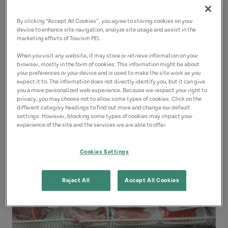
1172, chemin Dog River
Cornwall
By clicking “Accept All Cookies”, you agree to storing cookies on your
device to enhance site navigation, analyze site usage and assist in the
Région de Charlottetown
marketing efforts of Tourism PEI.
When you visit any website, it may store or retrieve information on your
Coordonnées
browser, mostly in the form of cookies. This information might be about
your preferences or your device and is used to make the site work as you
macphee11@hotmail.com
expect it to. The information does not directly identify you, but it can give
you a more personalized web experience. Because we respect your right to
9025663033
(P)
privacy, you may choose not to allow some types of cookies. Click on the
different category headings to find out more and change our default
settings. However, blocking some types of cookies may impact your
experience of the site and the services we are able to offer.
Cookies Settings
Reject All
Accept All Cookies