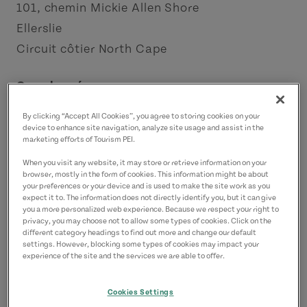
101, chemin Mickie Allen Shore
Ellerslie
Circuit côtier North Cape
Coordonnées
mothlanebrewing@gmail.com
By clicking “Accept All Cookies”, you agree to storing cookies on your
9028312160
(P)
device to enhance site navigation, analyze site usage and assist in the
marketing efforts of Tourism PEI.
When you visit any website, it may store or retrieve information on your
browser, mostly in the form of cookies. This information might be about
your preferences or your device and is used to make the site work as you
expect it to. The information does not directly identify you, but it can give
you a more personalized web experience. Because we respect your right to
privacy, you may choose not to allow some types of cookies. Click on the
different category headings to find out more and change our default
settings. However, blocking some types of cookies may impact your
experience of the site and the services we are able to offer.
Cookies Settings