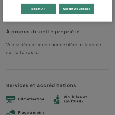
Reject All
Accept All Cookies
À propos de cette propriété
Venez déguster une bonne bière artisanale
sur la terrasse!
Services et accréditations
Vin, bière et
Climatisation
spiritueux
Plage à moins