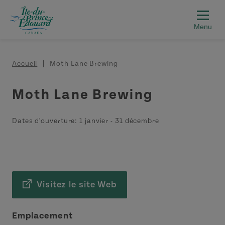
Aller au contenu principal
Fil d'Ariane
Accueil
Moth Lane Brewing
Moth Lane Brewing
Dates d'ouverture:
1 janvier
-
31 décembre
Visitez le site Web
Emplacement