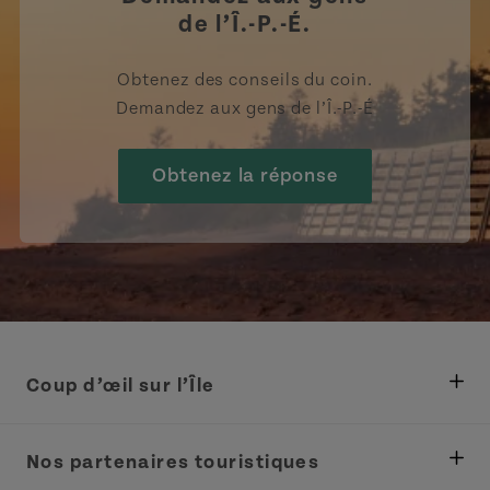
de l’Î.-P.-É.
Obtenez des conseils du coin.
Demandez aux gens de l’Î.-P.-É
Obtenez la réponse
Coup d’œil sur l’Île
Ministère des Pêches, Développement rural et
Tourisme
Nos partenaires touristiques