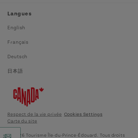
Réunions et congrès
Association Acadie IPE
Langues
Commerce et vente
Circuit côtier des pointes de l’Est
English
Médias
Circuit côtier North Cape
Français
Contactez-nous
Central Coast Tourism Partnership
Deutsch
Découvrez Charlottetown
日本語
Explorer Summerside
Indigeneous IPE
Meet PEI
Respect de la vie privée
Cookies Settings
Carte du site
Tourism Cavendish Beach
© 2026 Tourisme Île-du-Prince-Édouard. Tous droits
r