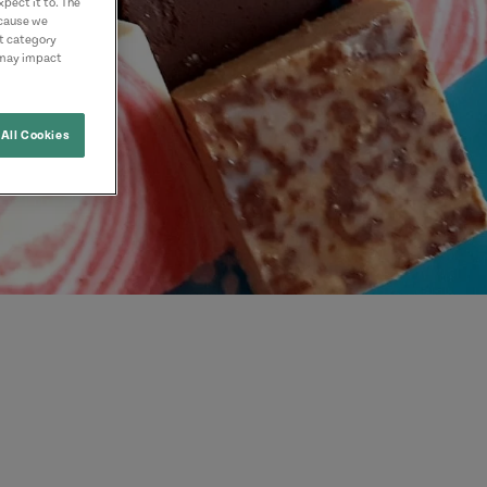
pect it to. The
ecause we
nt category
 may impact
All Cookies