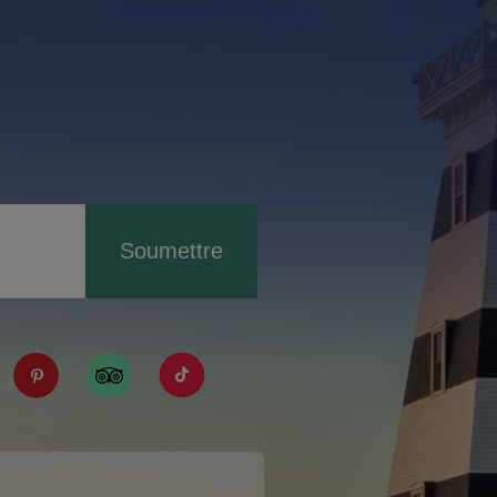
Soumettre
IPE/?fref=ts
tourismpei/
n.com/company/tourismpei
spotify.com/user/tourismpei
://www.youtube.com/user/tourismpei
https://www.pinterest.ca/tourismpei/_created/
https://www.tripadvisor.ca/Tourism-g155
https://www.tiktok.com/tag/touri