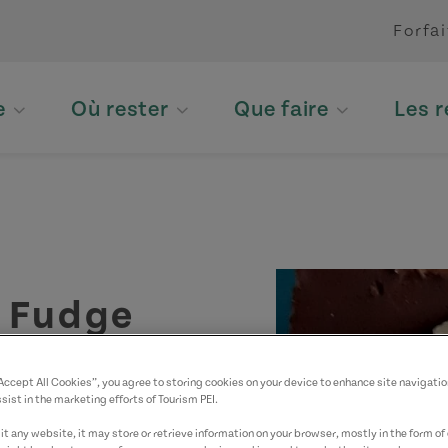
Forfai
e
Où rester
Que faire
Les 
o Fudge
“Accept All Cookies”, you agree to storing cookies on your device to enhance site navigatio
sist in the marketing efforts of Tourism PEI.
t any website, it may store or retrieve information on your browser, mostly in the form of 