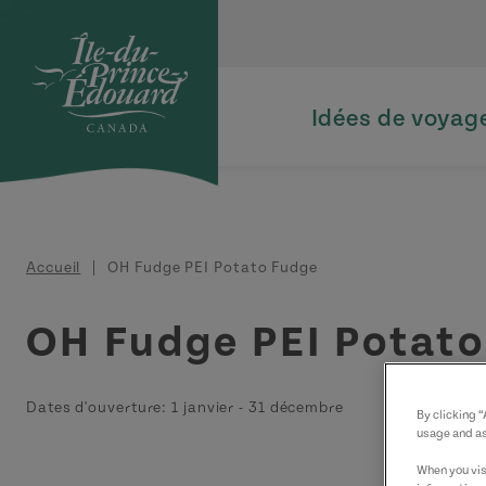
Aller au contenu principal
Idées de voyag
Fil d'Ariane
Accueil
OH Fudge PEI Potato Fudge
OH Fudge PEI Potat
Dates d'ouverture:
1 janvier
-
31 décembre
By clicking 
usage and as
When you visi