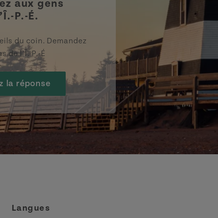
z aux gens
’Î.-P.-É.
eils du coin. Demandez
s de l’Î.-P.-É
z la réponse
Langues