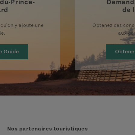
-du-Prince-
Demande
ard
de l
rsqu'on y ajoute une
Obtenez des cons
le.
aux gen
e Guide
Obtene
Nos partenaires touristiques