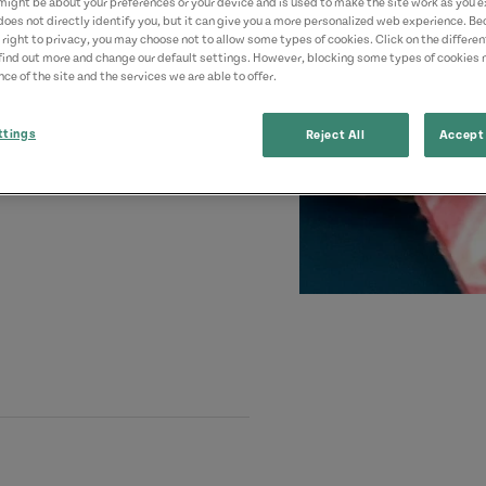
might be about your preferences or your device and is used to make the site work as you ex
does not directly identify you, but it can give you a more personalized web experience. B
 right to privacy, you may choose not to allow some types of cookies. Click on the differe
find out more and change our default settings. However, blocking some types of cookies
ce of the site and the services we are able to offer.
ttings
Reject All
Accept 