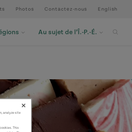
ts
Photos
Contactez-nous
English
régions
Au sujet de l’Î.-P.-É.
Open 
n, analyze site
cookies. This