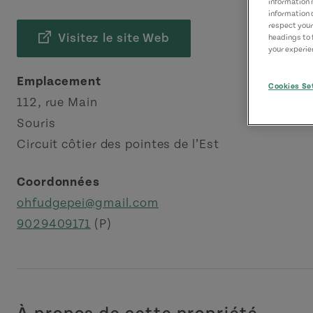
information 
information 
respect your
Visitez le site Web
headings to 
your experien
Emplacement
Cookies Se
112, rue Main
Souris
Circuit côtier des pointes de l’Est
Coordonnées
ohfudgepei@gmail.com
9029409171
(P)