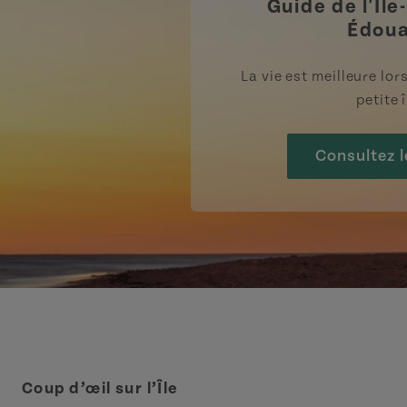
Guide de l'Île
Édou
La vie est meilleure lo
petite î
Consultez l
Coup d’œil sur l’Île