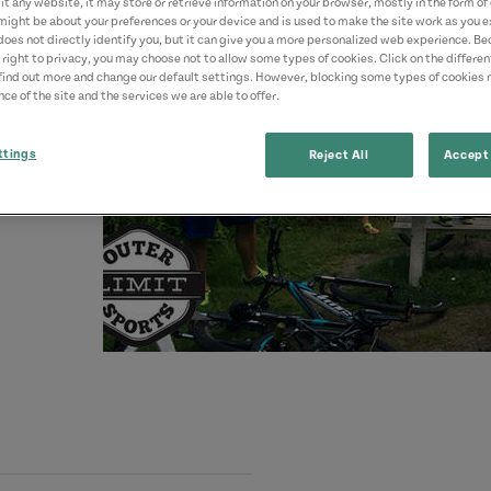
t any website, it may store or retrieve information on your browser, mostly in the form of 
might be about your preferences or your device and is used to make the site work as you ex
does not directly identify you, but it can give you a more personalized web experience. B
 right to privacy, you may choose not to allow some types of cookies. Click on the differe
find out more and change our default settings. However, blocking some types of cookies
ce of the site and the services we are able to offer.
ttings
Reject All
Accept 