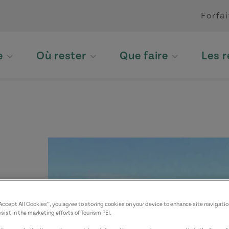
Forfai
e
Où rester
Que faire
Les 
“Accept All Cookies”, you agree to storing cookies on your device to enhance site navigatio
sist in the marketing efforts of Tourism PEI.