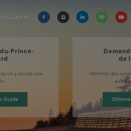
vec nous
https://www.facebook.com/Tourisme
https://www.instagram.com/
https://www.linkedi
https://open.
https
-du-Prince-
Demande
ard
de l
rsqu'on y ajoute une
Obtenez des cons
le.
aux gen
e Guide
Obtene