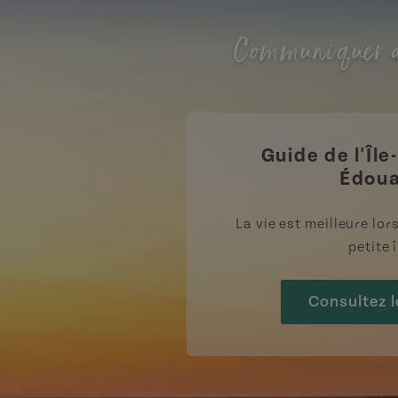
Communiquer a
Guide de l'Île
Édou
La vie est meilleure lo
petite î
Consultez l