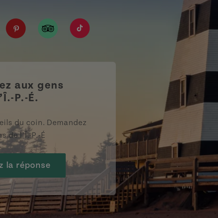
IPE/?fref=ts
tourismpei/
n.com/company/tourismpei
spotify.com/user/tourismpei
://www.youtube.com/user/tourismpei
https://www.pinterest.ca/tourismpei/_created/
https://www.tripadvisor.ca/Tourism-g155
https://www.tiktok.com/tag/touri
z aux gens
’Î.-P.-É.
eils du coin. Demandez
s de l’Î.-P.-É
z la réponse