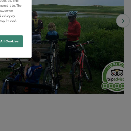
cookies. This
pect it to. The
ecause we
nt category
 may impact
All Cookies