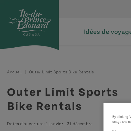
Aller au contenu principal
Idées de voyag
Fil d'Ariane
Accueil
Outer Limit Sports Bike Rentals
Outer Limit Sports
Bike Rentals
By clicking 
usage and as
Dates d'ouverture:
1 janvier
-
31 décembre