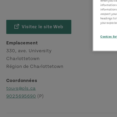
When you visi
information 
information 
respect your
headings to 
your experien
Visitez le site Web
Cookies Se
Emplacement
330, ave. University
Charlottetown
Région de Charlottetown
Coordonnées
tours@ols.ca
9025695690
(P)