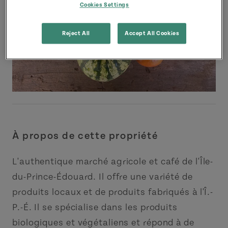
Cookies Settings
Reject All
Accept All Cookies
À propos de cette propriété
L'authentique marché agricole et café de l'Île-
du-Prince-Édouard. Il offre une variété de
produits locaux et de produits fabriqués à l'Î.-
P.-É. Il se spécialise dans les produits
biologiques et végétaliens et répond à de