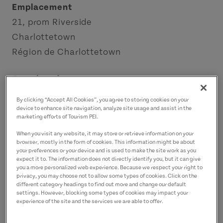
Emplacement
21, prom Riverside
Charlottetown
Région de Charlottetown
Coordonnées
riverviewcountrymarket@gmail.com
By clicking “Accept All Cookies”, you agree to storing cookies on your
9028929632
(P)
device to enhance site navigation, analyze site usage and assist in the
marketing efforts of Tourism PEI.
When you visit any website, it may store or retrieve information on your
browser, mostly in the form of cookies. This information might be about
your preferences or your device and is used to make the site work as you
expect it to. The information does not directly identify you, but it can give
you a more personalized web experience. Because we respect your right to
privacy, you may choose not to allow some types of cookies. Click on the
different category headings to find out more and change our default
settings. However, blocking some types of cookies may impact your
experience of the site and the services we are able to offer.