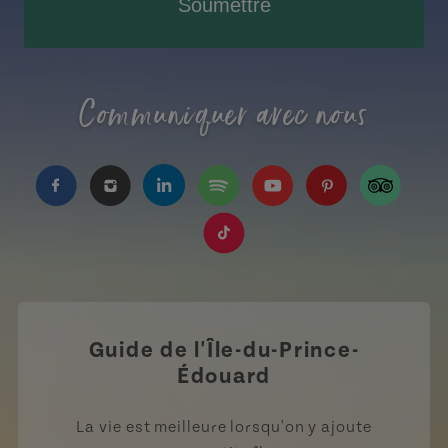
Soumettre
Communiquer avec nous
https://www.facebook.com/TourismeIPE/?fref=
https://www.instagram.com/tourismpei/
https://www.linkedin.com/company
https://open.spotify.com/us
https://www.youtube.
https://www.pin
https://w
https://www.tiktok.com/tag
Guide de l'Île-du-Prince-
Édouard
La vie est meilleure lorsqu'on y ajoute