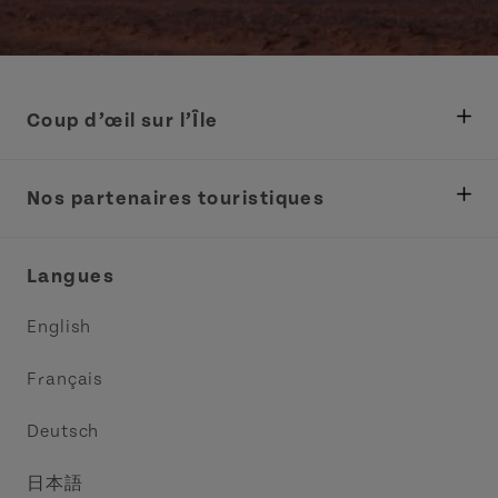
Coup d’œil sur l’Île
Ministère des Pêches, Développement rural et
Tourisme
Nos partenaires touristiques
Réunions et congrès
Association Acadie IPE
Langues
Commerce et vente
Circuit côtier des pointes de l’Est
English
Médias
Circuit côtier North Cape
Français
Contactez-nous
Central Coast Tourism Partnership
Deutsch
Découvrez Charlottetown
日本語