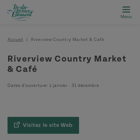
Aller au contenu principal
Fil d'Ariane
Accueil
Riverview Country Market & Café
Riverview Country Market
& Café
Dates d'ouverture:
1 janvier
-
31 décembre
Visitez le site Web