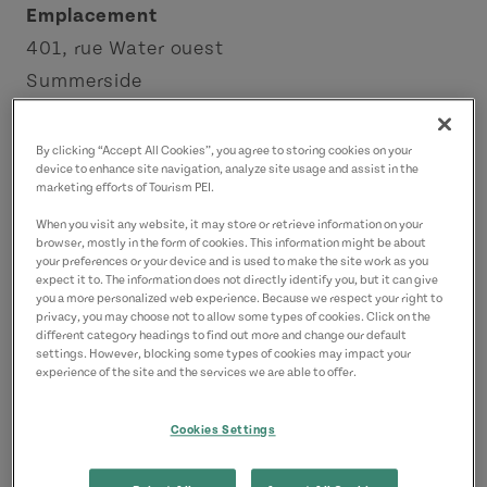
Emplacement
401, rue Water ouest
Summerside
Région de Summerside
By clicking “Accept All Cookies”, you agree to storing cookies on your
Coordonnées
device to enhance site navigation, analyze site usage and assist in the
marketing efforts of Tourism PEI.
rosecottageantiques@yahoo.ca
When you visit any website, it may store or retrieve information on your
9027243399
(P)
browser, mostly in the form of cookies. This information might be about
your preferences or your device and is used to make the site work as you
expect it to. The information does not directly identify you, but it can give
you a more personalized web experience. Because we respect your right to
privacy, you may choose not to allow some types of cookies. Click on the
different category headings to find out more and change our default
settings. However, blocking some types of cookies may impact your
experience of the site and the services we are able to offer.
Cookies Settings