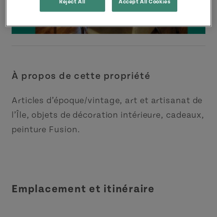
Reject All
Accept All Cookies
À propos de cette propriété
Articles d’époque/vintage, art et artisanat de
l’Île, objets de décoration intérieure, cadeaux,
peinture Fusion.
Emplacement et itinéraire