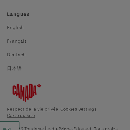
Réunions et congrès
Association Acadie IPE
Langues
Commerce et vente
Circuit côtier des pointes de l’Est
English
Médias
Circuit côtier North Cape
Français
Contactez-nous
Central Coast Tourism Partnership
Deutsch
Découvrez Charlottetown
日本語
Explorer Summerside
Indigeneous IPE
Meet PEI
Respect de la vie privée
Cookies Settings
Carte du site
Tourism Cavendish Beach
© 2026 Tourisme Île-du-Prince-Édouard. Tous droits
r