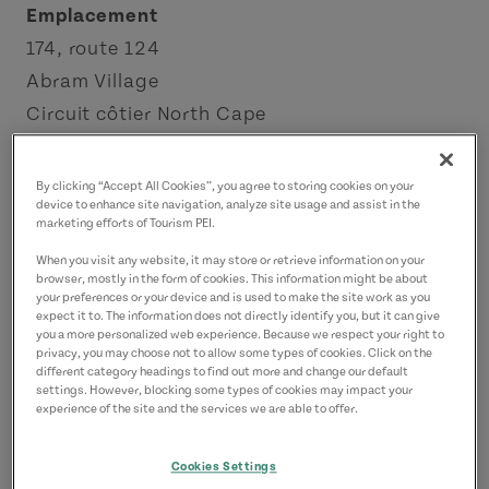
Emplacement
174, route 124
Abram Village
Circuit côtier North Cape
Coordonnées
By clicking “Accept All Cookies”, you agree to storing cookies on your
info@villagemusical.ca
device to enhance site navigation, analyze site usage and assist in the
marketing efforts of Tourism PEI.
9028543300
(P)
When you visit any website, it may store or retrieve information on your
browser, mostly in the form of cookies. This information might be about
your preferences or your device and is used to make the site work as you
expect it to. The information does not directly identify you, but it can give
you a more personalized web experience. Because we respect your right to
privacy, you may choose not to allow some types of cookies. Click on the
different category headings to find out more and change our default
settings. However, blocking some types of cookies may impact your
experience of the site and the services we are able to offer.
Cookies Settings