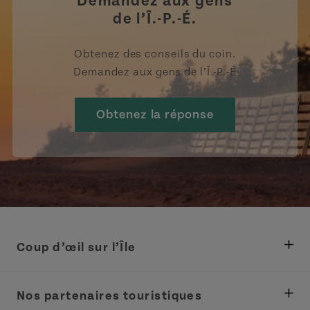
Demandez aux gens
de l’Î.-P.-É.
Obtenez des conseils du coin.
Demandez aux gens de l’Î.-P.-É
Obtenez la réponse
Coup d’œil sur l’Île
Ministère des Pêches, Développement rural et
Tourisme
Nos partenaires touristiques