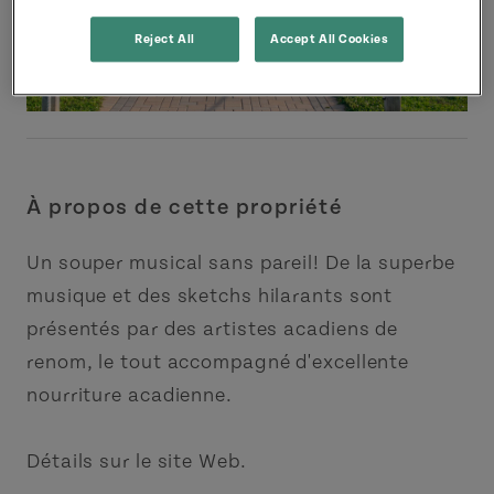
Reject All
Accept All Cookies
À propos de cette propriété
Un souper musical sans pareil! De la superbe
musique et des sketchs hilarants sont
présentés par des artistes acadiens de
renom, le tout accompagné d'excellente
nourriture acadienne.
Détails sur le site Web.