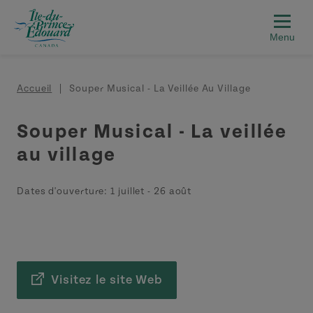
Aller au contenu principal
Fil d'Ariane
Accueil
Souper Musical - La Veillée Au Village
Souper Musical - La veillée
au village
Dates d'ouverture:
1 juillet
-
26 août
Visitez le site Web