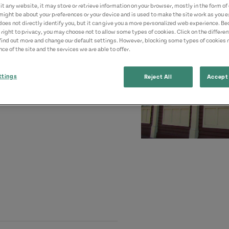
t any website, it may store or retrieve information on your browser, mostly in the form of 
might be about your preferences or your device and is used to make the site work as you ex
does not directly identify you, but it can give you a more personalized web experience. B
 right to privacy, you may choose not to allow some types of cookies. Click on the differe
find out more and change our default settings. However, blocking some types of cookies
ce of the site and the services we are able to offer.
ttings
Reject All
Accept 