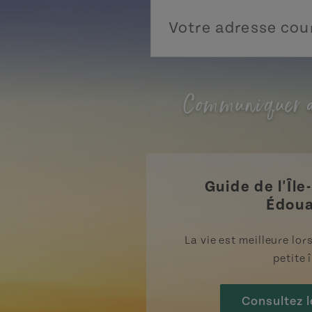
Communiquer a
Guide de l'Île
Édou
La vie est meilleure lo
petite î
Consultez l