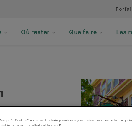
Forfai
e
Où rester
Que faire
Les 
h
“Accept All Cookies”, you agree to storing cookies on your device to enhance site navigatio
sist in the marketing efforts of Tourism PEI.