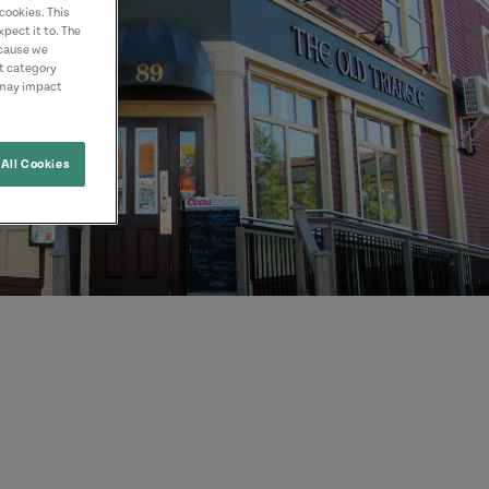
cookies. This
pect it to. The
ecause we
nt category
 may impact
All Cookies