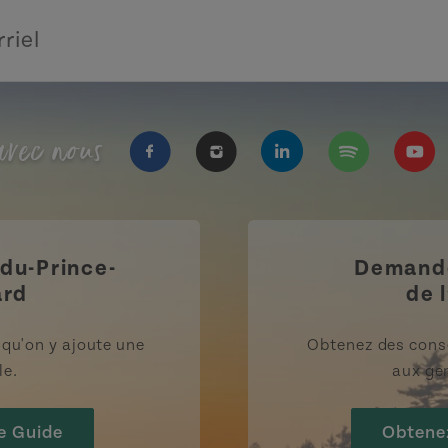
vec nous
https://www.facebook.com/Tourisme
https://www.instagram.com/
https://www.linkedi
https://open.
https
-du-Prince-
Demande
ard
de l
rsqu'on y ajoute une
Obtenez des cons
le.
aux gen
e Guide
Obtene