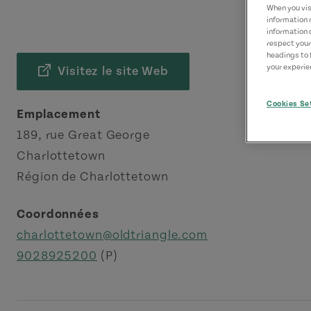
When you visi
information 
information 
respect your
headings to 
your experien
Visitez le site Web
Cookies Se
Emplacement
189, rue Great George
Charlottetown
Région de Charlottetown
Coordonnées
charlottetown@oldtriangle.com
9028925200
(P)