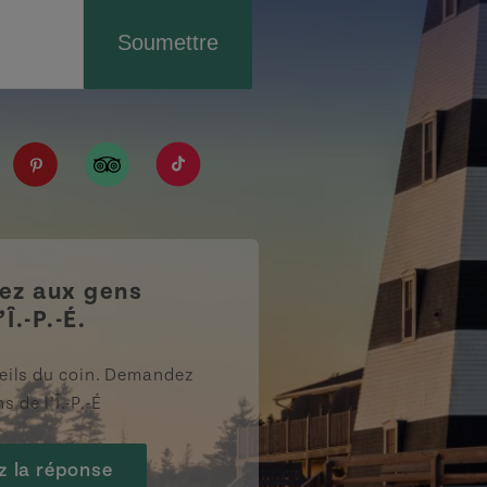
Soumettre
IPE/?fref=ts
tourismpei/
n.com/company/tourismpei
spotify.com/user/tourismpei
://www.youtube.com/user/tourismpei
https://www.pinterest.ca/tourismpei/_created/
https://www.tripadvisor.ca/Tourism-g155
https://www.tiktok.com/tag/touri
z aux gens
’Î.-P.-É.
eils du coin. Demandez
s de l’Î.-P.-É
z la réponse