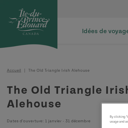
Aller au contenu principal
Idées de voyag
Fil d'Ariane
Accueil
The Old Triangle Irish Alehouse
The Old Triangle Iris
Alehouse
By clicking 
Dates d'ouverture:
1 janvier
-
31 décembre
usage and as