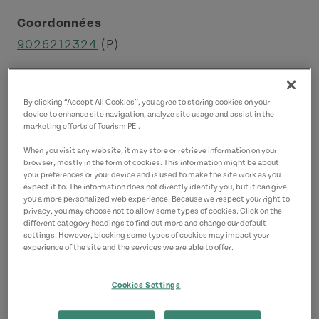
Coordonnées
9026212324
(P)
By clicking “Accept All Cookies”, you agree to storing cookies on your
device to enhance site navigation, analyze site usage and assist in the
marketing efforts of Tourism PEI.
When you visit any website, it may store or retrieve information on your
browser, mostly in the form of cookies. This information might be about
your preferences or your device and is used to make the site work as you
expect it to. The information does not directly identify you, but it can give
you a more personalized web experience. Because we respect your right to
privacy, you may choose not to allow some types of cookies. Click on the
different category headings to find out more and change our default
settings. However, blocking some types of cookies may impact your
experience of the site and the services we are able to offer.
Cookies Settings