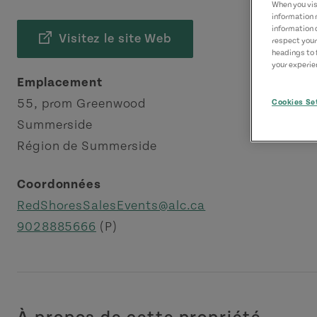
When you visi
information 
information 
Visitez le site Web
respect your
headings to 
your experien
Emplacement
55, prom Greenwood
Cookies Se
Summerside
Région de Summerside
Coordonnées
RedShoresSalesEvents@alc.ca
9028885666
(P)