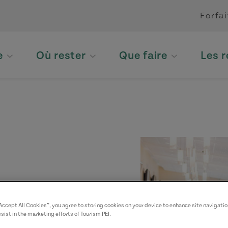
Forfai
e
Où rester
Que faire
Les 
“Accept All Cookies”, you agree to storing cookies on your device to enhance site navigatio
sist in the marketing efforts of Tourism PEI.