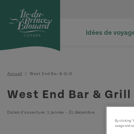
Aller au contenu principal
Idées de voyag
Fil d'Ariane
Accueil
West End Bar & Grill
West End Bar & Grill
Dates d'ouverture:
1 janvier
-
31 décembre
By clicking 
usage and as