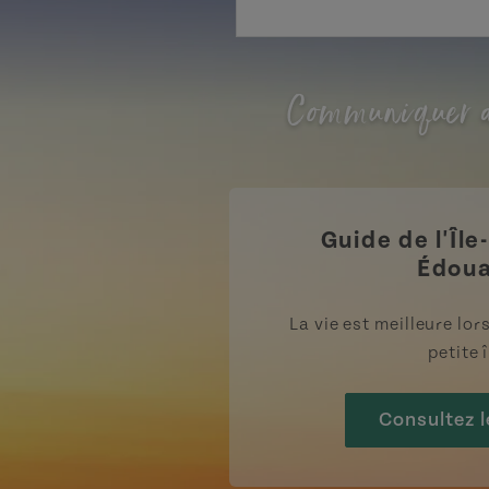
Communiquer a
Guide de l'Île
Édou
La vie est meilleure lo
petite î
Consultez l