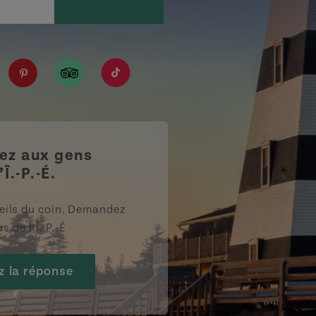
IPE/?fref=ts
tourismpei/
n.com/company/tourismpei
spotify.com/user/tourismpei
://www.youtube.com/user/tourismpei
https://www.pinterest.ca/tourismpei/_created/
https://www.tripadvisor.ca/Tourism-g155
https://www.tiktok.com/tag/touri
z aux gens
’Î.-P.-É.
eils du coin. Demandez
s de l’Î.-P.-É
z la réponse