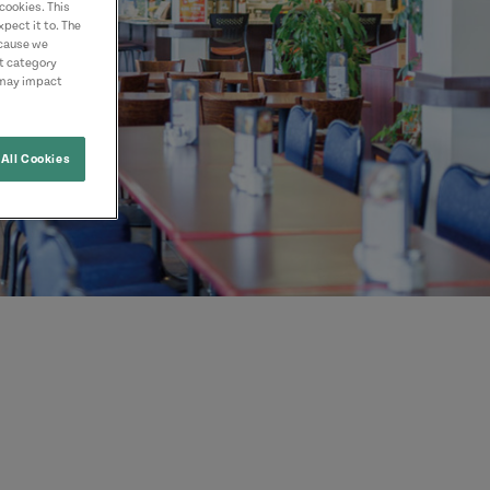
cookies. This
pect it to. The
ecause we
nt category
 may impact
All Cookies