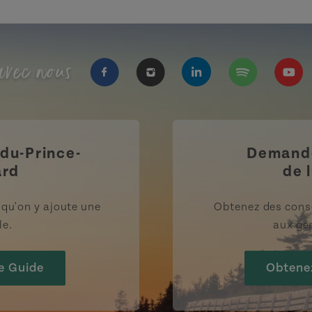
vec nous
https://www.facebook.com/Tourisme
https://www.instagram.com/
https://www.linkedi
https://open.
https
-du-Prince-
Demande
ard
de l
rsqu'on y ajoute une
Obtenez des cons
le.
aux gen
e Guide
Obtene