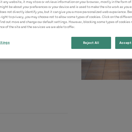
t any website, it may store or retrieve information on your browser, mostly in the form of 
might be about your preferences or your device and is used to make the site work as you ex
does not directly identify you, but it can give you a more personalized web experience. B
 right to privacy, you may choose not to allow some types of cookies. Click on the differe
find out more and change our default settings. However, blocking some types of cookies
ce of the site and the services we are able to offer.
ttings
Reject All
Accept 