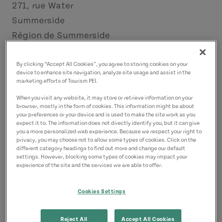
271, rue Water
Summerside
Région de Summerside
Coordonnées
By clicking “Accept All Cookies”, you agree to storing cookies on your
device to enhance site navigation, analyze site usage and assist in the
yumisushipei@gmail.com
marketing efforts of Tourism PEI.
9028882299
(P)
When you visit any website, it may store or retrieve information on your
browser, mostly in the form of cookies. This information might be about
your preferences or your device and is used to make the site work as you
expect it to. The information does not directly identify you, but it can give
you a more personalized web experience. Because we respect your right to
privacy, you may choose not to allow some types of cookies. Click on the
different category headings to find out more and change our default
settings. However, blocking some types of cookies may impact your
experience of the site and the services we are able to offer.
Cookies Settings
Reject All
Accept All Cookies