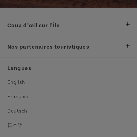
Coup d’œil sur l’Île
Ministère des Pêches, Développement rural et
Tourisme
Nos partenaires touristiques
Réunions et congrès
Association Acadie IPE
Langues
Commerce et vente
Circuit côtier des pointes de l’Est
English
Médias
Circuit côtier North Cape
Français
Contactez-nous
Central Coast Tourism Partnership
Deutsch
Découvrez Charlottetown
日本語
Explorer Summerside