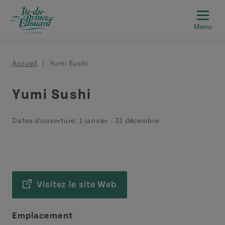
Aller au contenu principal
Fil d'Ariane
Accueil
Yumi Sushi
Yumi Sushi
Dates d'ouverture:
1 janvier
-
31 décembre
Visitez le site Web
Emplacement