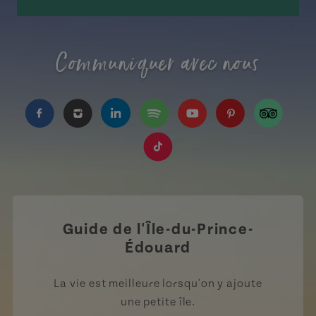
Communiquer avec nous
https://www.facebook.com/TourismeIPE/?fref=
https://www.instagram.com/tourismpei/
https://www.linkedin.com/company
https://open.spotify.com/us
https://www.youtube.
https://www.pin
https://w
https://www.tiktok.com/tag
Guide de l'Île-du-Prince-
Édouard
La vie est meilleure lorsqu'on y ajoute
une petite île.