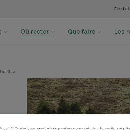
Forfai
e
Où rester
Que faire
Les 
The Sea
“Accept All Cookies”, you agree to storing cookies on your device to enhance site navigatio