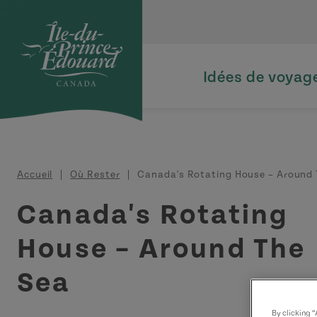
Aller au contenu principal
Idées de voyag
Fil d'Ariane
Accueil
Où Rester
Canada's Rotating House – Around 
Canada's Rotating
House – Around The
Sea
By clicking 