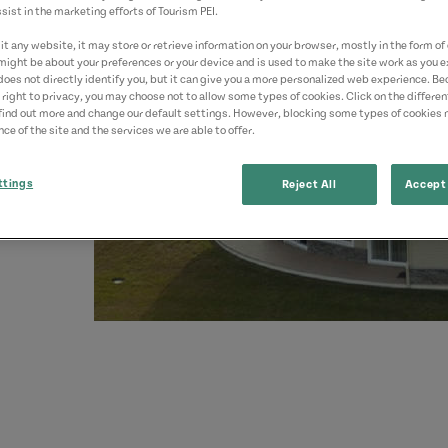
sist in the marketing efforts of Tourism PEI.
ici.
t any website, it may store or retrieve information on your browser, mostly in the form of 
might be about your preferences or your device and is used to make the site work as you ex
does not directly identify you, but it can give you a more personalized web experience. B
 right to privacy, you may choose not to allow some types of cookies. Click on the differe
find out more and change our default settings. However, blocking some types of cookies
ce of the site and the services we are able to offer.
ttings
Reject All
Accept 