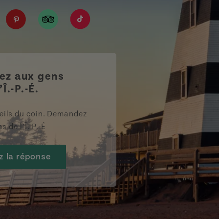
IPE/?fref=ts
tourismpei/
n.com/company/tourismpei
spotify.com/user/tourismpei
://www.youtube.com/user/tourismpei
https://www.pinterest.ca/tourismpei/_created/
https://www.tripadvisor.ca/Tourism-g155
https://www.tiktok.com/tag/touri
z aux gens
’Î.-P.-É.
eils du coin. Demandez
s de l’Î.-P.-É
z la réponse