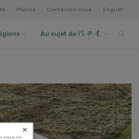
ts
Photos
Contactez-nous
English
régions
Au sujet de l’Î.-P.-É.
Open 
n, analyze site