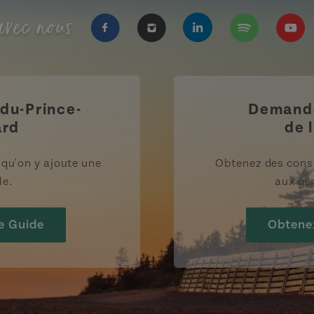
vec nous
https://www.facebook.com/Tourisme
https://www.instagram.com/
https://www.linkedi
https://open.
https
-du-Prince-
Demande
ard
de l
rsqu'on y ajoute une
Obtenez des cons
le.
aux gen
e Guide
Obtene