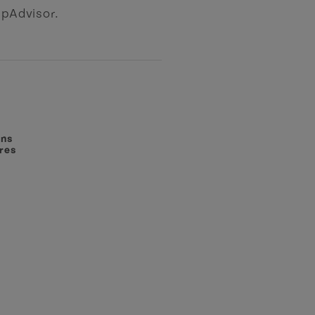
ipAdvisor.
ins
res