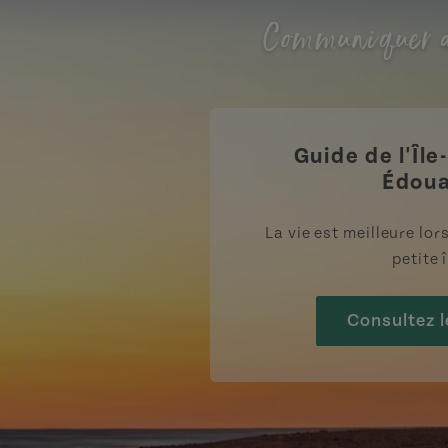
Communiquer a
Guide de l'Île
Édou
La vie est meilleure lo
petite î
Consultez l