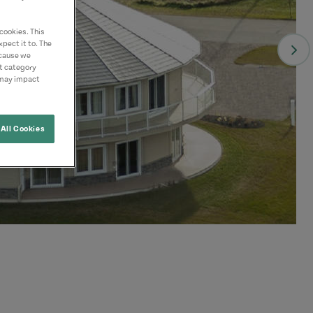
cookies. This
pect it to. The
ecause we
nt category
 may impact
All Cookies