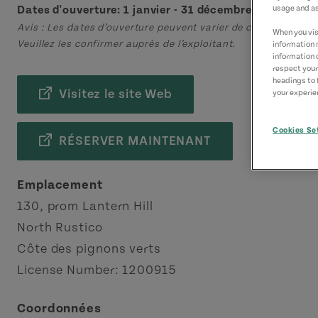
usage and as
Dates d'ouverture: 1 janvier - 31 décembre
Avis : Les dates d’ouverture peuvent varier de celles publiées 
When you visi
Veuillez les confirmer auprès de l’exploitant.
information 
information 
respect your
headings to 
Visitez le site Web
your experien
Cookies Se
RÉSERVER MAINTENANT
Emplacement
130, prom Lantern Hill
North Rustico
Côte des pignons verts
License Number: 1200915
Coordonnées