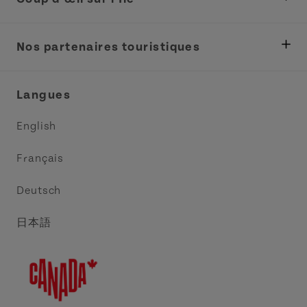
Ministère des Pêches, Développement rural et
Tourisme
Nos partenaires touristiques
Réunions et congrès
Association Acadie IPE
Langues
Commerce et vente
Circuit côtier des pointes de l’Est
English
Médias
Circuit côtier North Cape
Français
Contactez-nous
Central Coast Tourism Partnership
Deutsch
Découvrez Charlottetown
日本語
Explorer Summerside
Indigeneous IPE
Meet PEI