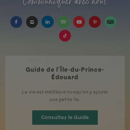
Communiquer avec nous
https://www.facebook.com/TourismeIPE/?fref=
https://www.instagram.com/tourismpei/
https://www.linkedin.com/company
https://open.spotify.com/us
https://www.youtube.
https://www.pin
https://w
https://www.tiktok.com/tag
Guide de l'Île-du-Prince-
Édouard
La vie est meilleure lorsqu'on y ajoute
une petite île.
Consultez le Guide