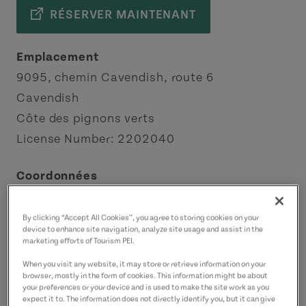
RÉSERVER MAINTENANT
Emplacement
9095, chemin Cavendish, route 6
Cavendish
Côte des pignons verts
License Number: 2202040
Coordonnées
sunset@campingpei.ca
9029632440
(P)
By clicking “Accept All Cookies”, you agree to storing cookies on your
device to enhance site navigation, analyze site usage and assist in the
marketing efforts of Tourism PEI.
When you visit any website, it may store or retrieve information on your
browser, mostly in the form of cookies. This information might be about
your preferences or your device and is used to make the site work as you
expect it to. The information does not directly identify you, but it can give