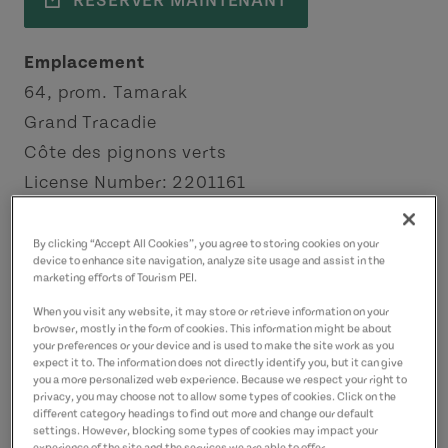
RÉSERVER MAINTENANT
Emplacement
64, prom. Tamarak
Grand Tracadie
Côte des pignons verts
License Number: 2201161
Coordonnées
By clicking “Accept All Cookies”, you agree to storing cookies on your
device to enhance site navigation, analyze site usage and assist in the
wayne@cottagespei.com
marketing efforts of Tourism PEI.
19026299821
(P)
When you visit any website, it may store or retrieve information on your
9023944754
(A)
browser, mostly in the form of cookies. This information might be about
your preferences or your device and is used to make the site work as you
expect it to. The information does not directly identify you, but it can give
you a more personalized web experience. Because we respect your right to
privacy, you may choose not to allow some types of cookies. Click on the
different category headings to find out more and change our default
settings. However, blocking some types of cookies may impact your
experience of the site and the services we are able to offer.