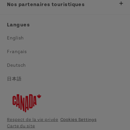
Tourisme
Nos partenaires touristiques
Réunions et congrès
Association Acadie IPE
Langues
Commerce et vente
Circuit côtier des pointes de l’Est
English
Médias
Circuit côtier North Cape
Français
Contactez-nous
Central Coast Tourism Partnership
Deutsch
Découvrez Charlottetown
日本語
Explorer Summerside
Indigeneous IPE
Meet PEI
Respect de la vie privée
Cookies Settings
Carte du site
Tourism Cavendish Beach