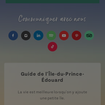
Communiquer avec nous
https://www.facebook.com/TourismeIPE/?fref=
https://www.instagram.com/tourismpei/
https://www.linkedin.com/company
https://open.spotify.com/us
https://www.youtube.
https://www.pin
https://w
https://www.tiktok.com/tag
Guide de l'Île-du-Prince-
Édouard
La vie est meilleure lorsqu'on y ajoute
une petite île.