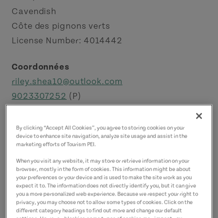
Cavendish
Côte des pignons verts
License Number: 4014442
Coordonnées
riley.shea10@outlook.com
9023307252
(P)
By clicking “Accept All Cookies”, you agree to storing cookies on your
device to enhance site navigation, analyze site usage and assist in the
marketing efforts of Tourism PEI.
When you visit any website, it may store or retrieve information on your
browser, mostly in the form of cookies. This information might be about
your preferences or your device and is used to make the site work as you
expect it to. The information does not directly identify you, but it can give
you a more personalized web experience. Because we respect your right to
privacy, you may choose not to allow some types of cookies. Click on the
different category headings to find out more and change our default