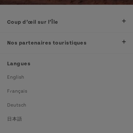
Coup d’œil sur l’Île
Ministère des Pêches, Développement rural et
Tourisme
Nos partenaires touristiques
Réunions et congrès
Association Acadie IPE
Langues
Commerce et vente
Circuit côtier des pointes de l’Est
English
Médias
Circuit côtier North Cape
Français
Contactez-nous
Central Coast Tourism Partnership
Deutsch
Découvrez Charlottetown
日本語
Explorer Summerside