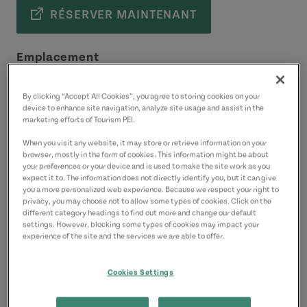
RÉSERVER MAINTENANT
Emplacement
125, allée John Alex
Point Prim
By clicking “Accept All Cookies”, you agree to storing cookies on your
device to enhance site navigation, analyze site usage and assist in the
Circuit côtier des pointes de l’Est
marketing efforts of Tourism PEI.
License Number: 2203228
When you visit any website, it may store or retrieve information on your
browser, mostly in the form of cookies. This information might be about
your preferences or your device and is used to make the site work as you
Coordonnées
expect it to. The information does not directly identify you, but it can give
you a more personalized web experience. Because we respect your right to
rgsportphysio@gmail.com
privacy, you may choose not to allow some types of cookies. Click on the
different category headings to find out more and change our default
9022180761
(P)
settings. However, blocking some types of cookies may impact your
experience of the site and the services we are able to offer.
Cookies Settings