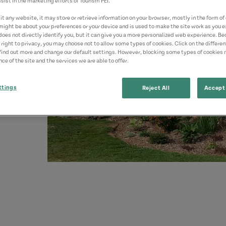
sist in the marketing efforts of Tourism PEI.
t any website, it may store or retrieve information on your browser, mostly in the form of 
might be about your preferences or your device and is used to make the site work as you ex
does not directly identify you, but it can give you a more personalized web experience. B
 right to privacy, you may choose not to allow some types of cookies. Click on the differe
find out more and change our default settings. However, blocking some types of cookies
ce of the site and the services we are able to offer.
ttings
Reject All
Accept 