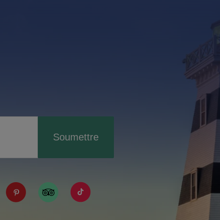
Soumettre
IPE/?fref=ts
tourismpei/
n.com/company/tourismpei
spotify.com/user/tourismpei
://www.youtube.com/user/tourismpei
https://www.pinterest.ca/tourismpei/_created/
https://www.tripadvisor.ca/Tourism-g155
https://www.tiktok.com/tag/touri