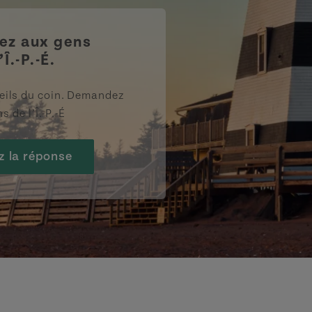
z aux gens
’Î.-P.-É.
eils du coin. Demandez
s de l’Î.-P.-É
z la réponse