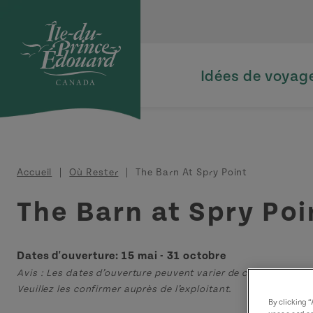
Aller au contenu principal
Idées de voyag
Fil d'Ariane
Accueil
Où Rester
The Barn At Spry Point
The Barn at Spry Poi
Dates d'ouverture: 15 mai - 31 octobre
Avis : Les dates d’ouverture peuvent varier de celles publiées 
Veuillez les confirmer auprès de l’exploitant.
By clicking 