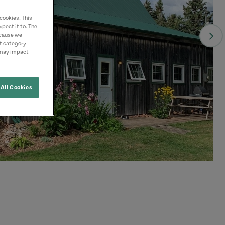
cookies. This
pect it to. The
ecause we
nt category
 may impact
All Cookies