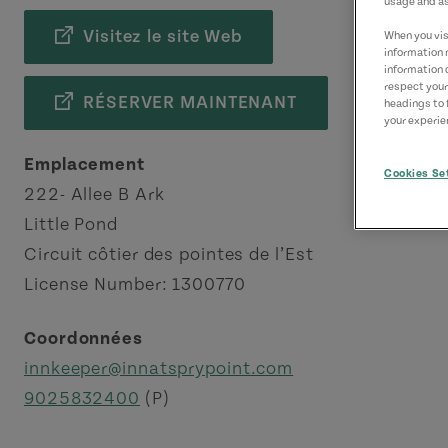
usage and as
Visitez le site Web
When you visi
information 
information 
respect your
RÉSERVER MAINTENANT
headings to 
your experien
Emplacement
Cookies Se
222- Allee B Ark
Little Pond
Circuit côtier des pointes de l’Est
License Number: 1300770
Coordonnées
innkeeper@innatsprypoint.com
9025832400
(P)