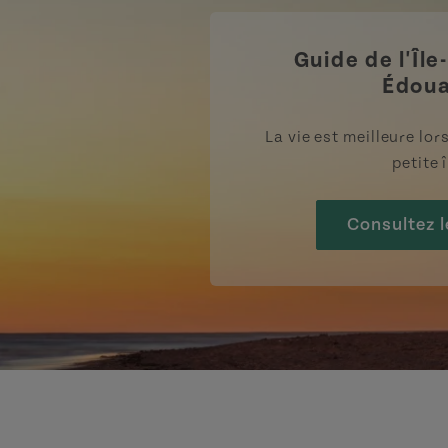
Guide de l'Île
Édou
La vie est meilleure lo
petite î
Consultez l