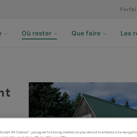
Forfai
e
Où rester
Que faire
Les 
nt
ici.
“Accept All Cookies”, you agree to storing cookies on your device to enhance site navigatio