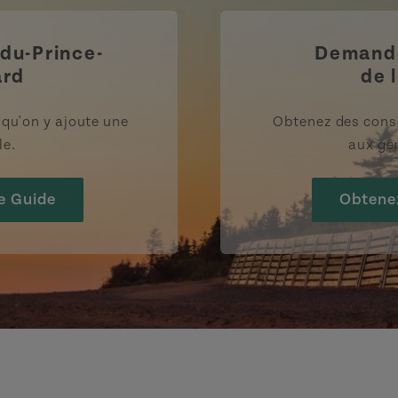
-du-Prince-
Demande
ard
de l
rsqu'on y ajoute une
Obtenez des cons
le.
aux gen
e Guide
Obtene