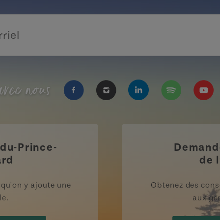
vec nous
https://www.facebook.com/Tourisme
https://www.instagram.com/
https://www.linkedi
https://open.
https
-du-Prince-
Demande
ard
de l
rsqu'on y ajoute une
Obtenez des cons
le.
aux gen