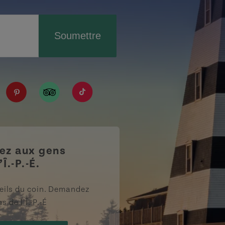
Soumettre
IPE/?fref=ts
tourismpei/
n.com/company/tourismpei
spotify.com/user/tourismpei
://www.youtube.com/user/tourismpei
https://www.pinterest.ca/tourismpei/_created/
https://www.tripadvisor.ca/Tourism-g155
https://www.tiktok.com/tag/touri
z aux gens
’Î.-P.-É.
eils du coin. Demandez
s de l’Î.-P.-É