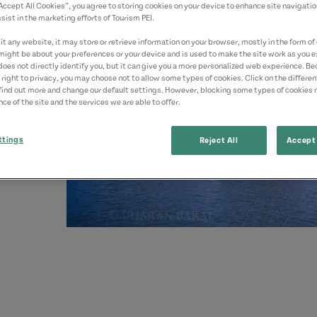
“Accept All Cookies”, you agree to storing cookies on your device to enhance site navigatio
sist in the marketing efforts of Tourism PEI.
t any website, it may store or retrieve information on your browser, mostly in the form of 
might be about your preferences or your device and is used to make the site work as you ex
does not directly identify you, but it can give you a more personalized web experience. B
 right to privacy, you may choose not to allow some types of cookies. Click on the differe
find out more and change our default settings. However, blocking some types of cookies
ce of the site and the services we are able to offer.
ttings
Reject All
Accept 