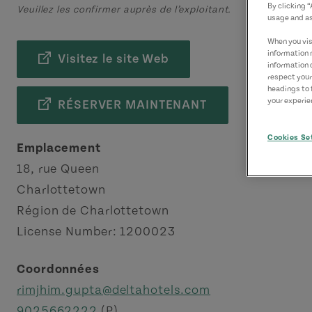
By clicking 
Veuillez les confirmer auprès de l’exploitant.
usage and as
When you visi
information 
Visitez le site Web
information 
respect your
headings to 
your experien
RÉSERVER MAINTENANT
Cookies Se
Emplacement
18, rue Queen
Charlottetown
Région de Charlottetown
License Number: 1200023
Coordonnées
rimjhim.gupta@deltahotels.com
9025662222
(P)