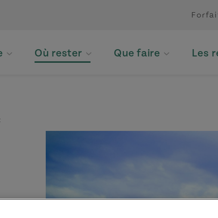
Forfai
e
Où rester
Que faire
Les 
t
ici.