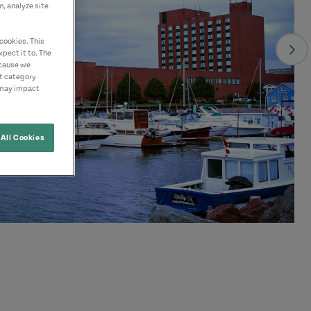
n, analyze site
cookies. This
pect it to. The
ecause we
nt category
 may impact
All Cookies