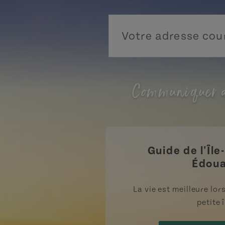
Communiquer a
Guide de l'Île
Édou
La vie est meilleure lo
petite î