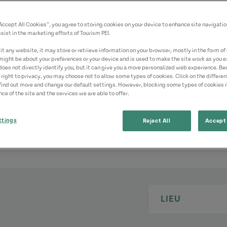
fin d’évoquer un
z-vous
“Accept All Cookies”, you agree to storing cookies on your device to enhance site navigatio
sants de la
sist in the marketing efforts of Tourism PEI.
hissement
t any website, it may store or retrieve information on your browser, mostly in the form of 
might be about your preferences or your device and is used to make the site work as you ex
does not directly identify you, but it can give you a more personalized web experience. B
 right to privacy, you may choose not to allow some types of cookies. Click on the differe
find out more and change our default settings. However, blocking some types of cookies
ce of the site and the services we are able to offer.
ttings
Reject All
Accept 