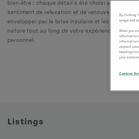
bien-être : chaque détail a été choisi avec soin a
sentiment de relaxation et de renouveau. Laisse
By clicking 
envelopper par la brise insulaire et les sons apai
usage and as
nature tout au long de votre expérience d’enric
When you visi
information 
personnel.
information 
respect your
headings to 
your experien
Cookies Se
Listings