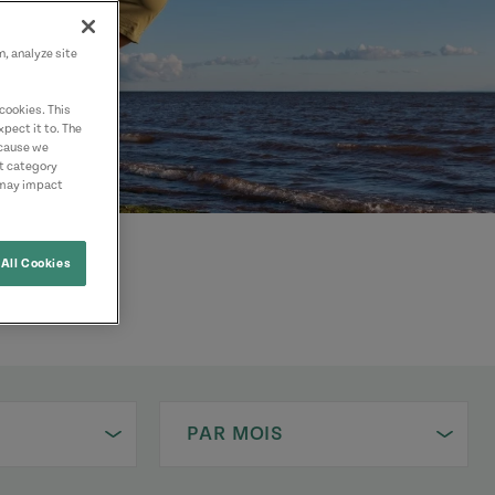
n, analyze site
cookies. This
pect it to. The
ecause we
nt category
 may impact
All Cookies