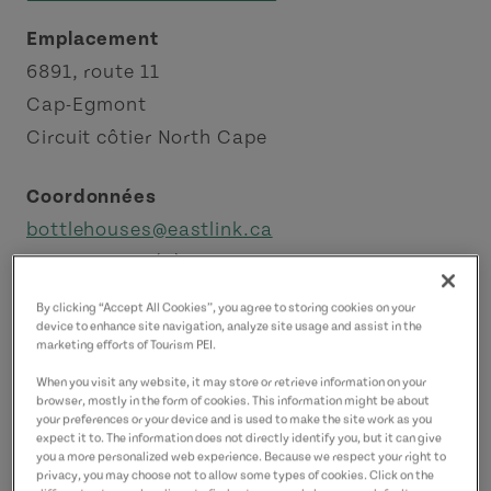
Emplacement
6891, route 11
Cap-Egmont
Circuit côtier North Cape
Coordonnées
bottlehouses@eastlink.ca
9028542987
(P)
By clicking “Accept All Cookies”, you agree to storing cookies on your
device to enhance site navigation, analyze site usage and assist in the
marketing efforts of Tourism PEI.
When you visit any website, it may store or retrieve information on your
browser, mostly in the form of cookies. This information might be about
your preferences or your device and is used to make the site work as you
expect it to. The information does not directly identify you, but it can give
you a more personalized web experience. Because we respect your right to
privacy, you may choose not to allow some types of cookies. Click on the