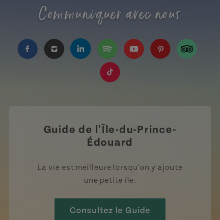
Communiquer avec nous
https://www.facebook.com/TourismeIPE/?fref=
https://www.instagram.com/tourismpei/
https://www.linkedin.com/company
https://open.spotify.com/us
https://www.youtube.
https://www.pin
https://w
https://www.tiktok.com/tag
Guide de l'Île-du-Prince-
Édouard
La vie est meilleure lorsqu'on y ajoute
une petite île.
Consultez le Guide