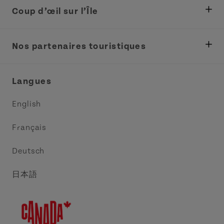
Coup d’œil sur l’Île
Ministère des Pêches, Développement rural et
Tourisme
Nos partenaires touristiques
Réunions et congrès
Association Acadie IPE
Langues
Commerce et vente
Circuit côtier des pointes de l’Est
English
Médias
Circuit côtier North Cape
Français
Contactez-nous
Central Coast Tourism Partnership
Deutsch
Découvrez Charlottetown
日本語
Explorer Summerside
Indigeneous IPE