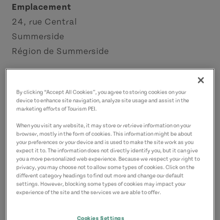
Emplacement
24, rue Central
Summerside
Région de Summerside
Coordonnées
southcentralkitchen@gmail.com
By clicking “Accept All Cookies”, you agree to storing cookies on your
device to enhance site navigation, analyze site usage and assist in the
9027242055
(P)
marketing efforts of Tourism PEI.
When you visit any website, it may store or retrieve information on your
browser, mostly in the form of cookies. This information might be about
your preferences or your device and is used to make the site work as you
expect it to. The information does not directly identify you, but it can give
you a more personalized web experience. Because we respect your right to
privacy, you may choose not to allow some types of cookies. Click on the
different category headings to find out more and change our default
settings. However, blocking some types of cookies may impact your
experience of the site and the services we are able to offer.
Cookies Settings