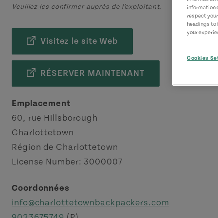
Veuillez les confirmer auprès de l’exploitant.
information 
respect your
headings to 
your experien
Visitez le site Web
Cookies Se
RÉSERVER MAINTENANT
Emplacement
60, rue Hillsborough
Charlottetown
Région de Charlottetown
License Number: 3000007
Coordonnées
info@charlottetownbackpackers.com
9023675749
(P)