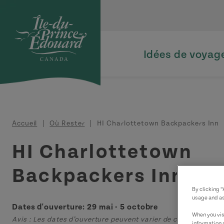
Aller au contenu principal
Idées de voyag
Fil d'Ariane
Accueil
Où Rester
HI Charlottetown Backpackers Inn
HI Charlottetown
Backpackers Inn
By clicking 
usage and as
Dates d'ouverture: 29 mai - 5 octobre
When you visi
Avis : Les dates d’ouverture peuvent varier de celles publiées 
information 