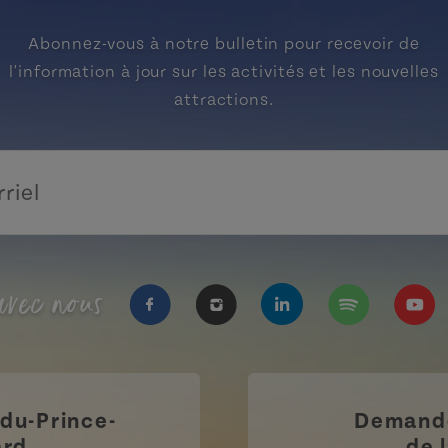
Abonnez-vous à notre bulletin pour recevoir de
l'information à jour sur les activités et les nouvelles
attractions.
vec nous
https://www.facebook.com/Tourisme
https://www.instagram.com/
https://www.linkedi
https://open.
https
-du-Prince-
Demande
ard
de l