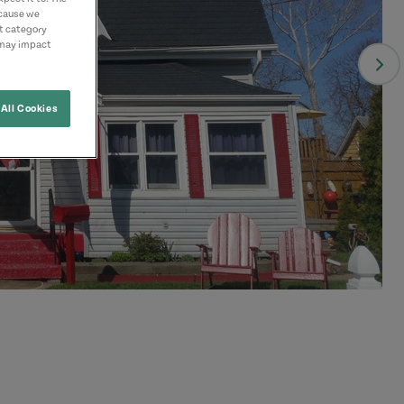
ecause we
nt category
 may impact
All Cookies