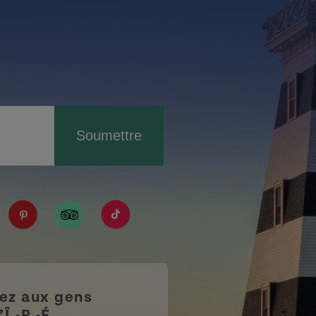
Soumettre
IPE/?fref=ts
tourismpei/
n.com/company/tourismpei
spotify.com/user/tourismpei
://www.youtube.com/user/tourismpei
https://www.pinterest.ca/tourismpei/_created/
https://www.tripadvisor.ca/Tourism-g155
https://www.tiktok.com/tag/touri
z aux gens
’Î.-P.-É.