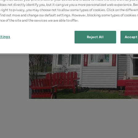
does not directly identify you, but it can give you a more personalized web experience. B
 right to privacy, you may choose not to allow some types of cookies. Click on the differe
find out more and change our default settings. However, blocking some types of cookies
ce of the site and the services we are able to offer.
ttings
Reject All
Accept 