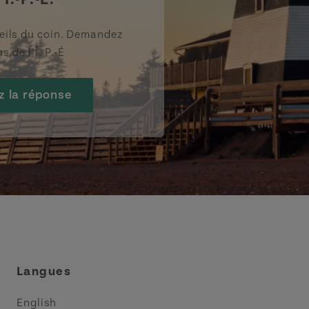
eils du coin. Demandez
s de l’Î.-P.-É
z la réponse
Langues
English