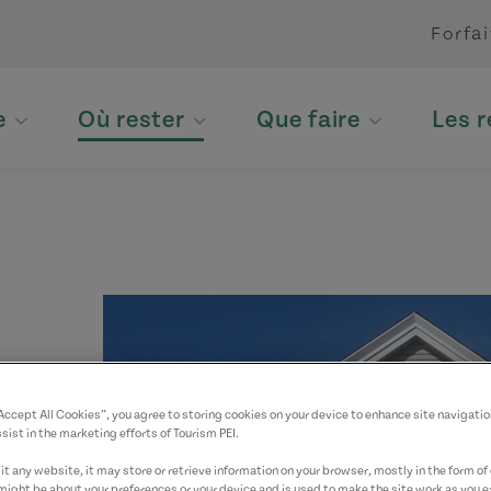
Forfai
e
Où rester
Que faire
Les 
“Accept All Cookies”, you agree to storing cookies on your device to enhance site navigatio
sist in the marketing efforts of Tourism PEI.
t any website, it may store or retrieve information on your browser, mostly in the form of 
ici.
might be about your preferences or your device and is used to make the site work as you ex