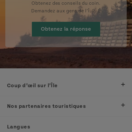
Obtenez des conseils du coin.
Demandez aux gens de l’Î.-P.-É
Obtenez la réponse
Coup d’œil sur l’Île
Ministère des Pêches, Développement rural et
Tourisme
Nos partenaires touristiques
Réunions et congrès
Association Acadie IPE
Langues