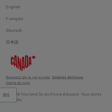
Commerce et vente
Circuit côtier des pointes de l’Est
English
Médias
Circuit côtier North Cape
Français
Contactez-nous
Central Coast Tourism Partnership
Deutsch
Découvrez Charlottetown
日本語
Explorer Summerside
Indigeneous IPE
Meet PEI
Respect de la vie privée
Cookies Settings
Carte du site
Tourism Cavendish Beach
r
© 2026 Tourisme Île-du-Prince-Édouard. Tous droits
réservés.