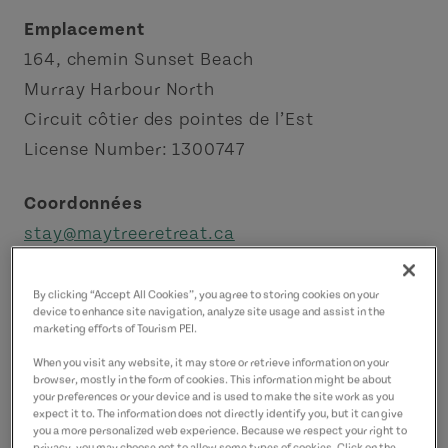
Emplacement
164, chemin Sunset Beach
Murray Harbour North
Circuit côtier des pointes de l’Est
License Number: 1300747
Coordonnées
stay@maytreeretreat.ca
9023269173
(P)
By clicking “Accept All Cookies”, you agree to storing cookies on your
device to enhance site navigation, analyze site usage and assist in the
marketing efforts of Tourism PEI.
When you visit any website, it may store or retrieve information on your
browser, mostly in the form of cookies. This information might be about
your preferences or your device and is used to make the site work as you
expect it to. The information does not directly identify you, but it can give
you a more personalized web experience. Because we respect your right to