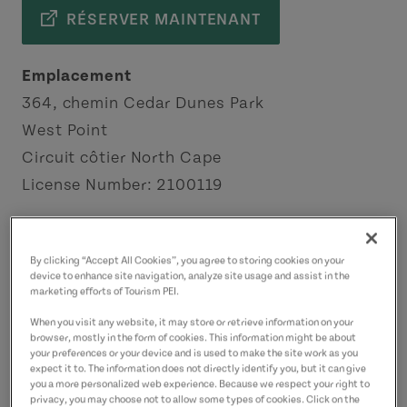
RÉSERVER MAINTENANT
Emplacement
364, chemin Cedar Dunes Park
West Point
Circuit côtier North Cape
License Number: 2100119
Coordonnées
westpointlighthouse1@gmail.com
By clicking “Accept All Cookies”, you agree to storing cookies on your
device to enhance site navigation, analyze site usage and assist in the
9028593605
(P)
marketing efforts of Tourism PEI.
9028535652
(A)
When you visit any website, it may store or retrieve information on your
browser, mostly in the form of cookies. This information might be about
your preferences or your device and is used to make the site work as you
expect it to. The information does not directly identify you, but it can give
you a more personalized web experience. Because we respect your right to
privacy, you may choose not to allow some types of cookies. Click on the