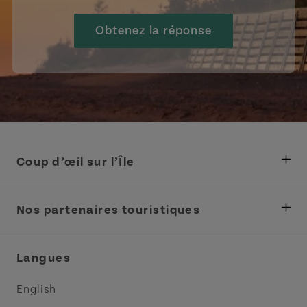
Obtenez la réponse
Coup d’œil sur l’Île
Ministère des Pêches, Développement rural et
Tourisme
Nos partenaires touristiques
Réunions et congrès
Association Acadie IPE
Langues
Commerce et vente
Circuit côtier des pointes de l’Est
English
Médias
Circuit côtier North Cape