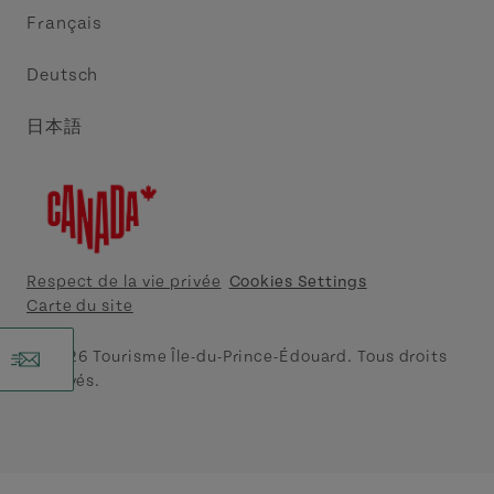
Français
Contactez-nous
Central Coast Tourism Partnership
Deutsch
Découvrez Charlottetown
日本語
Explorer Summerside
Indigeneous IPE
Meet PEI
Respect de la vie privée
Cookies Settings
Carte du site
Tourism Cavendish Beach
r
© 2026 Tourisme Île-du-Prince-Édouard. Tous droits
réservés.