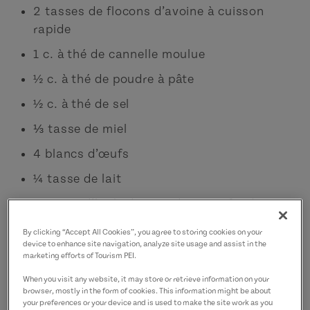
2 tasses de flocons d’avoine à cuisson
rapide
1 c. à thé de cannelle moulue
½ c. à thé de poudre à pâte
½ c. à thé de sel
⅓ tasse de miel
4 blancs d’œufs
¼ tasse de lait
¼ tasse d’huile de noix de coco, fondue
1 c. à thé d’extrait de vanille
By clicking “Accept All Cookies”, you agree to storing cookies on your
device to enhance site navigation, analyze site usage and assist in the
1 tasse de bleuets sauvages de l’Île, frais
marketing efforts of Tourism PEI.
ou congelés
When you visit any website, it may store or retrieve information on your
browser, mostly in the form of cookies. This information might be about
your preferences or your device and is used to make the site work as you
Préparation :