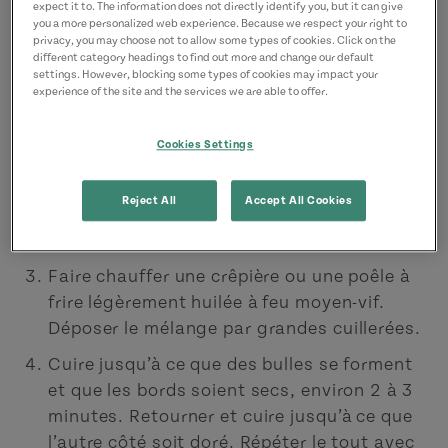
expect it to. The information does not directly identify you, but it can give
you a more personalized web experience. Because we respect your right to
privacy, you may choose not to allow some types of cookies. Click on the
Mélanger les flocons d’avoine, la cannelle,
different category headings to find out more and change our default
la poudre à pâte et le sel dans un bol, puis
settings. However, blocking some types of cookies may impact your
experience of the site and the services we are able to offer.
mettre de côté.
Dans un autre bol, mélanger le miel, les
Cookies Settings
blancs d’œufs, le lait, l’huile et l’extrait de
vanille, puis y incorporer le mélange
Reject All
Accept All Cookies
d’avoine. Bien brasser avant d’ajouter les
bleuets.
Faire chauffer une crêpière ou une poêle à
frire légèrement huilée à feu moyen-vif.
Déposer le mélange par grandes cuillerées.
Cuire jusqu’à ce que des bulles se forment
et que les bords soient secs, environ 2 à 3
minutes. Retourner et cuire jusqu’à ce que
l’autre côté soit doré. Répéter le tout avec