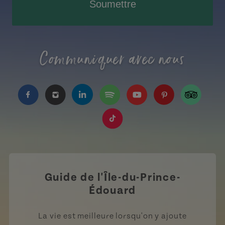
Soumettre
Communiquer avec nous
https://www.facebook.com/TourismeIPE/?fref=
https://www.instagram.com/tourismpei/
https://www.linkedin.com/company
https://open.spotify.com/us
https://www.youtube.
https://www.pin
https://w
https://www.tiktok.com/tag
Guide de l'Île-du-Prince-
Édouard
La vie est meilleure lorsqu'on y ajoute