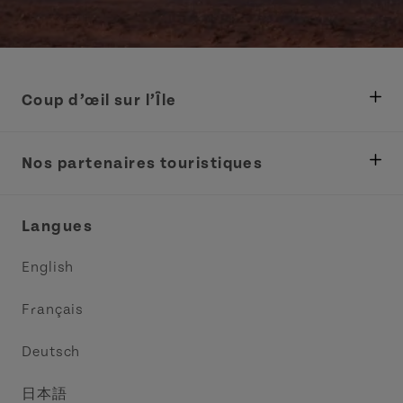
Coup d’œil sur l’Île
Ministère des Pêches, Développement rural et
Tourisme
Nos partenaires touristiques
Réunions et congrès
Association Acadie IPE
Langues
Commerce et vente
Circuit côtier des pointes de l’Est
English
Médias
Circuit côtier North Cape
Français
Contactez-nous
Central Coast Tourism Partnership
Deutsch
Découvrez Charlottetown
日本語